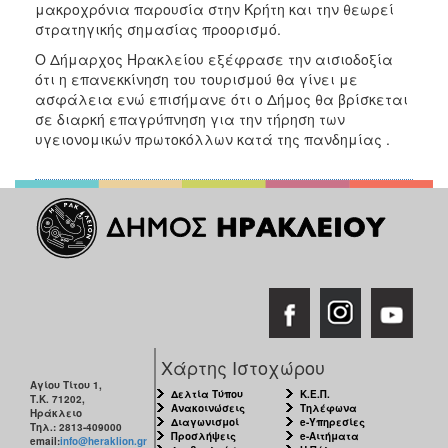
μακροχρόνια παρουσία στην Κρήτη και την θεωρεί
ΑΝΘΕΚΤΙΚΗ
ΠΟΛΗ
στρατηγικής σημασίας προορισμό.
Ο Δήμαρχος Ηρακλείου εξέφρασε την αισιοδοξία
ότι η επανεκκίνηση του τουρισμού θα γίνει με
ασφάλεια ενώ επισήμανε ότι ο Δήμος θα βρίσκεται
σε διαρκή επαγρύπνηση για την τήρηση των
υγειονομικών πρωτοκόλλων κατά της πανδημίας .
Χάρτης Ιστοχώρου
Αγίου Τίτου 1,
Δελτία Τύπου
Κ.Ε.Π.
Τ.Κ. 71202,
Ανακοινώσεις
Τηλέφωνα
Ηράκλειο
Διαγωνισμοί
e-Υπηρεσίες
Τηλ.: 2813-409000
Προσλήψεις
e-Αιτήματα
email:
info@heraklion.gr