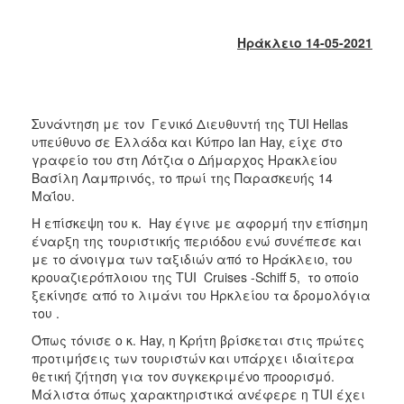
2018
2017
Ηράκλειο 14-05-2021
2016
2015
2013
Συνάντηση με τον Γενικό Διευθυντή της TUI Hellas
2012
υπεύθυνο σε Ελλάδα και Κύπρο Ian Hay, είχε στο
γραφείο του στη Λότζια ο Δήμαρχος Ηρακλείου
2011
Βασίλη Λαμπρινός, το πρωί της Παρασκευής 14
2010
Μαΐου.
2006
Η επίσκεψη του κ. Hay έγινε με αφορμή την επίσημη
έναρξη της τουριστικής περιόδου ενώ συνέπεσε και
με το άνοιγμα των ταξιδιών από το Ηράκλειο, του
κρουαζιερόπλοιου της TUI Cruises -Schiff 5, το οποίο
ξεκίνησε από το λιμάνι του Ηρκλείου τα δρομολόγια
Ο
του .
ΤΟΠΟΣ
ΜΑΣ
Όπως τόνισε ο κ. Ηay, η Κρήτη βρίσκεται στις πρώτες
προτιμήσεις των τουριστών και υπάρχει ιδιαίτερα
ΠΟΛΙΤΙΣΜΟΣ
θετική ζήτηση για τον συγκεκριμένο προορισμό.
Μάλιστα όπως χαρακτηριστικά ανέφερε η TUI έχει