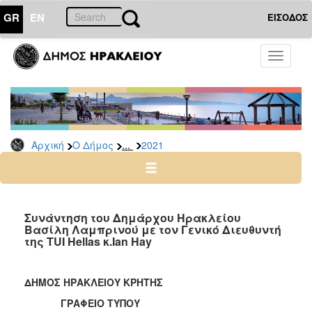
GR
EN
ΕΙΣΟΔΟΣ
Ο
Toggle
ΔΗΜΟΣ
navigati
Δελτία
Τύπου
Αρχείο
...
Αρχική
Ο Δήμος
2021
2026
2025
2024
2023
Συνάντηση του Δημάρχου Ηρακλείου
Βασίλη Λαμπρινού με τον Γενικό Διευθυντή
2022
της TUI Hellas κ.Ian Hay
2021
2020
ΔΗΜΟΣ ΗΡΑΚΛΕΙΟΥ ΚΡΗΤΗΣ
2019
ΓΡΑΦΕΙΟ ΤΥΠΟΥ