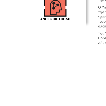
την 
Ο Υπ
την 
προε
ΑΝΘΕΚΤΙΚΗ ΠΟΛΗ
τουρ
ολοκ
Τον 
Ηρακ
Δήμο