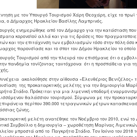
ντηση με τον Υπουργό Τουρισμού Χάρη Θεοχάρη, είχε το πρωί τ
ια, ο Δήμαρχος Ηρακλείου Βασίλης Λαμπρινός.
ουργός ενημερώθηκε από τον Δήμαρχο για την κατάσταση που 
σματα κορονοϊού αλλά και για τις δράσεις που πραγματοποιε
τών και την επιτάχυνση των εμβολιασμών τόσο στην πόλη όσο 
μαρχος παρουσίασε και το σποτ του Δήμου Ηρακλείου το οποίο
ουργός Τουρισμού από την πλευρά του επισήμανε ότι ο εμβολ
την πανδημία τονίζοντας ταυτόχρονα ότι η προσπάθεια για τη
χής.
συνέχεια ακολούθησε στην αίθουσα «Ελευθέριος Βενιζέλος» τ
υσίαση της προκαταρκτικής μελέτης για την δημιουργία Μαρ
ρήτιο Στάδιο. Πρόκειται για μια λιμενική υποδομή εναρμονισ
ισσόμενου θαλάσσιου τουρισμού. Σύμφωνα με την προκαταρκτ
επιφάνεια περίπου 390.000 τετραγωνικών μέτρων κατασκευασ
άσσιας ζώνης.
οκαταρκτική μελέτη ανατέθηκε τον Νοέμβριο του 2010, ενώ το 
τικό Συμβούλιο η δημιουργία – χωροθέτηση Μαρίνας Λιμενικ
λείου μπροστά από το Παγκρήτιο Στάδιο. Τον Ιούνιο του 2018 