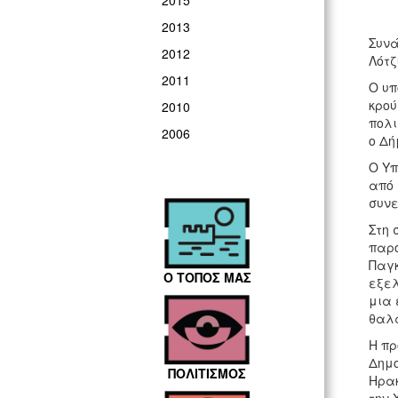
2015
2013
Συνά
2012
Λότζ
2011
Ο υπ
κρού
2010
πολι
2006
ο Δή
Ο Υπ
από 
συνε
Στη 
παρο
Παγκ
Ο ΤΟΠΟΣ ΜΑΣ
εξελ
μια 
θαλ
Η πρ
Δημο
ΠΟΛΙΤΙΣΜΟΣ
Ηρακ