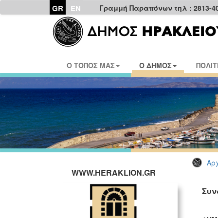
GR
EN
Γραμμή Παραπόνων τηλ : 2813-4
Ο ΤΟΠΟΣ ΜΑΣ
Ο ΔΗΜΟΣ
ΠΟΛΙΤ
Αρχ
WWW.HERAKLION.GR
Συν