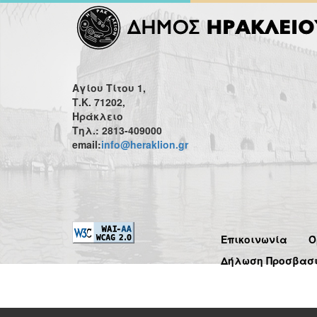
Αγίου Τίτου 1,
Τ.Κ. 71202,
Ηράκλειο
Τηλ.: 2813-409000
email:
info@heraklion.gr
Επικοινωνία
Ό
Δήλωση Προσβασ