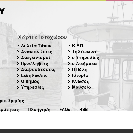
Χάρτης Ιστοχώρου
Δελτία Τύπου
Κ.Ε.Π.
Ανακοινώσεις
Τηλέφωνα
Διαγωνισμοί
e-Υπηρεσίες
Προσλήψεις
e-Αιτήματα
Διαβουλεύσεις
Η Πόλη
Εκδηλώσεις
Ιστορία
Ο Δήμος
Κνωσός
Υπηρεσίες
Μουσεία
ροι Χρήσης
ιμότητας
Πλοήγηση
FAQs
RSS