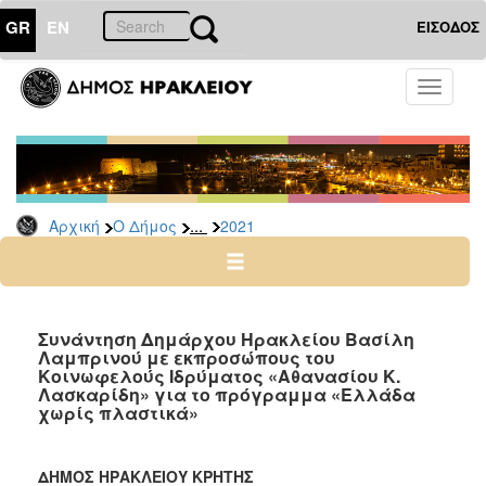
GR
EN
ΕΙΣΟΔΟΣ
Ο
Toggle
ΔΗΜΟΣ
navigati
Δελτία
Τύπου
Αρχείο
...
Αρχική
Ο Δήμος
2021
2026
2025
2024
2023
Συνάντηση Δημάρχου Ηρακλείου Βασίλη
Λαμπρινού με εκπροσώπους του
2022
Κοινωφελούς Ιδρύματος «Αθανασίου Κ.
2021
Λασκαρίδη» για το πρόγραμμα «Ελλάδα
χωρίς πλαστικά»
2020
2019
ΔΗΜΟΣ ΗΡΑΚΛΕΙΟΥ ΚΡΗΤΗΣ