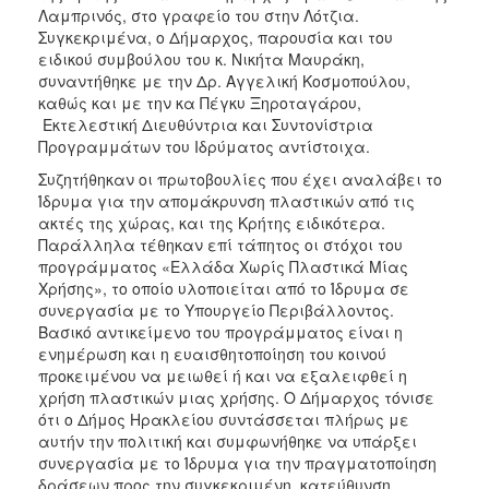
ΑΝΘΕΚΤΙΚΗ
Λαμπρινός, στο γραφείο του στην Λότζια.
ΠΟΛΗ
Συγκεκριμένα, ο Δήμαρχος, παρουσία και του
ειδικού συμβούλου του κ. Νικήτα Μαυράκη,
συναντήθηκε με την Δρ. Αγγελική Κοσμοπούλου,
καθώς και με την κα Πέγκυ Ξηροταγάρου,
Εκτελεστική Διευθύντρια και Συντονίστρια
Προγραμμάτων του Ιδρύματος αντίστοιχα.
Συζητήθηκαν οι πρωτοβουλίες που έχει αναλάβει το
Ίδρυμα για την απομάκρυνση πλαστικών από τις
ακτές της χώρας, και της Κρήτης ειδικότερα.
Παράλληλα τέθηκαν επί τάπητος οι στόχοι του
προγράμματος «Ελλάδα Χωρίς Πλαστικά Μίας
Χρήσης», το οποίο υλοποιείται από το Ίδρυμα σε
συνεργασία με το Υπουργείο Περιβάλλοντος.
Βασικό αντικείμενο του προγράμματος είναι η
ενημέρωση και η ευαισθητοποίηση του κοινού
προκειμένου να μειωθεί ή και να εξαλειφθεί η
χρήση πλαστικών μιας χρήσης. Ο Δήμαρχος τόνισε
ότι ο Δήμος Ηρακλείου συντάσσεται πλήρως με
αυτήν την πολιτική και συμφωνήθηκε να υπάρξει
συνεργασία με το Ίδρυμα για την πραγματοποίηση
δράσεων προς την συγκεκριμένη κατεύθυνση.