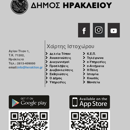
Χάρτης Ιστοχώρου
Αγίου Τίτου 1,
Δελτία Τύπου
Κ.Ε.Π.
Τ.Κ. 71202,
Ανακοινώσεις
Τηλέφωνα
Ηράκλειο
Διαγωνισμοί
e-Υπηρεσίες
Τηλ.: 2813-409000
Προσλήψεις
e-Αιτήματα
email:
info@heraklion.gr
Διαβουλεύσεις
Η Πόλη
Εκδηλώσεις
Ιστορία
Ο Δήμος
Κνωσός
Υπηρεσίες
Μουσεία