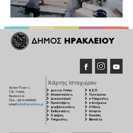
Χάρτης Ιστοχώρου
Αγίου Τίτου 1,
Δελτία Τύπου
Κ.Ε.Π.
Τ.Κ. 71202,
Ανακοινώσεις
Τηλέφωνα
Ηράκλειο
Διαγωνισμοί
e-Υπηρεσίες
Τηλ.: 2813-409000
Προσλήψεις
e-Αιτήματα
email:
info@heraklion.gr
Διαβουλεύσεις
Η Πόλη
Εκδηλώσεις
Ιστορία
Ο Δήμος
Κνωσός
Υπηρεσίες
Μουσεία