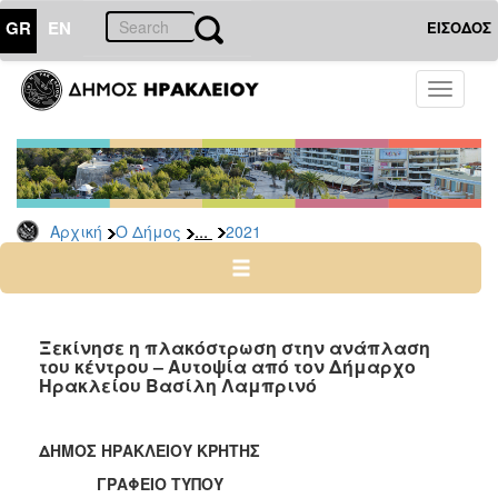
GR
EN
ΕΙΣΟΔΟΣ
Ο
Toggle
ΔΗΜΟΣ
navigati
Δελτία
Τύπου
Αρχείο
...
Αρχική
Ο Δήμος
2021
2026
2025
2024
2023
Ξεκίνησε η πλακόστρωση στην ανάπλαση
του κέντρου – Αυτοψία από τον Δήμαρχο
2022
Ηρακλείου Βασίλη Λαμπρινό
2021
2020
ΔΗΜΟΣ ΗΡΑΚΛΕΙΟΥ ΚΡΗΤΗΣ
2019
ΓΡΑΦΕΙΟ ΤΥΠΟΥ