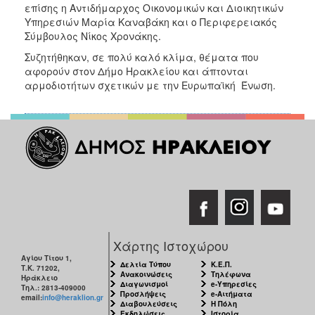
επίσης η Αντιδήμαρχος Οικονομικών και Διοικητικών
ΑΝΘΕΚΤΙΚΗ
ΠΟΛΗ
Υπηρεσιών Μαρία Καναβάκη και ο Περιφερειακός
Σύμβουλος Νίκος Χρονάκης.
Συζητήθηκαν, σε πολύ καλό κλίμα, θέματα που
αφορούν στον Δήμο Ηρακλείου και άπτονται
αρμοδιοτήτων σχετικών με την Ευρωπαϊκή Ένωση.
Χάρτης Ιστοχώρου
Αγίου Τίτου 1,
Δελτία Τύπου
Κ.Ε.Π.
Τ.Κ. 71202,
Ανακοινώσεις
Τηλέφωνα
Ηράκλειο
Διαγωνισμοί
e-Υπηρεσίες
Τηλ.: 2813-409000
Προσλήψεις
e-Αιτήματα
email:
info@heraklion.gr
Διαβουλεύσεις
Η Πόλη
Εκδηλώσεις
Ιστορία