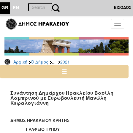
GR
EN
ΕΙΣΟΔΟΣ
Ο
Toggle
ΔΗΜΟΣ
navigati
Δελτία
Τύπου
Αρχείο
...
Αρχική
Ο Δήμος
2021
2026
2025
2024
2023
Συνάντηση Δημάρχου Ηρακλείου Βασίλη
Λαμπρινού με Ευρωβουλευτή Μανώλη
2022
Κεφαλογιάννη
2021
2020
ΔΗΜΟΣ ΗΡΑΚΛΕΙΟΥ ΚΡΗΤΗΣ
2019
ΓΡΑΦΕΙΟ ΤΥΠΟΥ