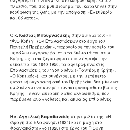
συγγραφέα, ενταγμένο στο κοσμοθεωρητικό του
πλαίσιο, που, στο μυθιστόρημά του, καταλήγει στην
κορύφωση της ζωής με την απόφαση: «Ελευθερία
και θάνατος».
Ο
κ. Κώστας Μπουρναζάκης
στην ομιλία του: «Η
“Άνω Κρήτη” των Επαναστάσεων στο έργο του
Παντελή Πρεβελάκη», παρουσίασε την πορεία του
μεγάλου συγγραφέα: από τα βιώματά του στην
Κρήτη, ως τα πεζογραφήματα που έγραψε την
δεκαετία του 1940-1950, τα αφιερωμένα στις
Επαναστάσεις του 19ου αιώνα («Παντέρμη Κρήτη»,
«Ο Κρητικός»), και συνέχισε, με την μετέπειτα
εντατική συγγραφή από τον Πρεβελάκη δοκιμίων και
ομιλιών για να υμνήσει τον πατροπαράδοτο βίο της
Κρήτης – έναν αυτάρκη λαϊκό ανθρωπισμό, που
παρέμενε αναλλοίωτος και ακμαίος επί αιώνες.
Η
κ. Αγγελική Καραθανάση
στην ομιλία της: «Η
σφαγή στο Ελαφονήσι (1824) και η μάχη στο
Φραγκοκάστελλο (1828) στο έργο του Γιώργη