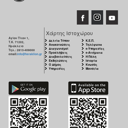
Χάρτης Ιστοχώρου
Αγίου Τίτου 1,
Δελτία Τύπου
Κ.Ε.Π.
Τ.Κ. 71202,
Ανακοινώσεις
Τηλέφωνα
Ηράκλειο
Διαγωνισμοί
e-Υπηρεσίες
Τηλ.: 2813-409000
Προσλήψεις
e-Αιτήματα
email:
info@heraklion.gr
Διαβουλεύσεις
Η Πόλη
Εκδηλώσεις
Ιστορία
Ο Δήμος
Κνωσός
Υπηρεσίες
Μουσεία