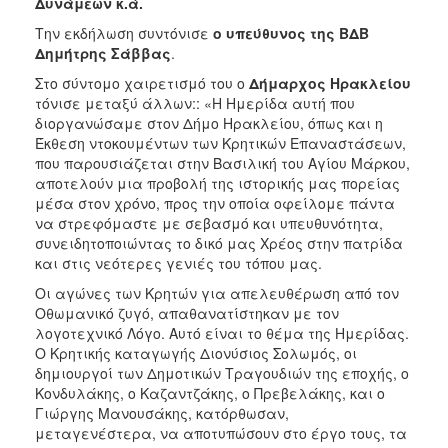
Δυνάμεων κ.ά.
Την εκδήλωση συντόνισε
ο υπεύθυνος της ΒΔΒ
Δημήτρης Σάββας
.
Στο σύντομο χαιρετισμό του ο
Δήμαρχος Ηρακλείου
τόνισε μεταξύ άλλων:: «Η Ημερίδα αυτή που
διοργανώσαμε στον Δήμο Ηρακλείου, όπως και η
Έκθεση ντοκουμέντων των Κρητικών Επαναστάσεων,
που παρουσιάζεται στην Βασιλική του Αγίου Μάρκου,
αποτελούν μια προβολή της ιστορικής μας πορείας
μέσα στον χρόνο, προς την οποία οφείλομε πάντα
να στρεφόμαστε με σεβασμό και υπευθυνότητα,
συνειδητοποιώντας το δικό μας Χρέος στην πατρίδα
και στις νεότερες γενιές του τόπου μας.
Οι αγώνες των Κρητών για απελευθέρωση από τον
Οθωμανικό ζυγό, απαθανατίστηκαν με τον
λογοτεχνικό Λόγο. Αυτό είναι το θέμα της Ημερίδας.
Ο Κρητικής καταγωγής Διονύσιος Σολωμός, οι
δημιουργοί των Δημοτικών Τραγουδιών της εποχής, ο
Κονδυλάκης, ο Καζαντζάκης, ο Πρεβελάκης, και ο
Γιώργης Μανουσάκης, κατόρθωσαν,
μεταγενέστερα, να αποτυπώσουν στο έργο τους, τα