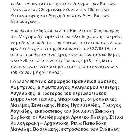
τίτλο: «Επαναστάσεις και ξεσηκωμοί των Κρητών
ΑΝΘΕΚΤΙΚΗ
ΠΟΛΗ
εναντίον του Οθωμανικού ζυγού τον 19ο αιώνα –
Καταγραφές και Απηχήσεις στον Λόγο Κρητών
δημιουργών» .
Η αίθουσα εκδηλώσεων της Βικελαίας (2ος όροφος
στο Μέγαρο Αχτάρικα) όπου έλαβε χώρα η Ημερίδα
γέμισε στο ποσοστό που επιτρεπόταν από τα μέτρα
προστασίας κατά της διασποράς του COVID 19, τα
οποία τηρήθηκαν αυστηρά, ενώ το πρωτότυπο θέμα,
αναλύθηκε από τους εξαίρετους ομιλητές κατά
τρόπον ώστε να κρατήσει αμείωτο το ενδιαφέρον
του κοινού μέχρι τέλους.
Παρευρέθησαν
ο Δήμαρχος Ηρακλείου Βασίλης
Λαμπρινός, ο Υφυπουργός Αθλητισμού Λευτέρης
Αυγενάκης, ο Πρόεδρος του Περιφερειακού
Συμβουλίου Παύλος Μπαριτάκης, οι βουλευτές
Μάξιμος Σενετάκης, Νίκος Ηγουμενίδης, Γιώργος
Λογιάδης, εκπρόσωπος του βουλευτή Σωκράτη
Βαρδάκη, οι Αντιδήμαρχοι Αριστέα Πλεύρη, Στέλα
Καλογεράκη – Αρχοντάκη, Ρένα Παπαδάκη,
Μανώλης Βασιλάκης, εκπρόσωπος των Ενόπλων