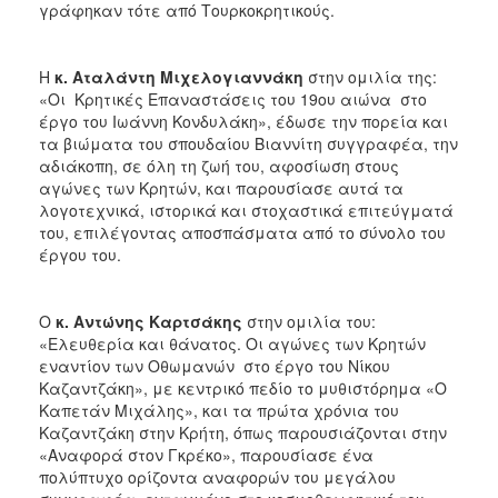
γράφηκαν τότε από Τουρκοκρητικούς.
Η
κ. Αταλάντη Μιχελογιαννάκη
στην ομιλία της:
«Οι Κρητικές Επαναστάσεις του 19ου αιώνα στο
έργο του Ιωάννη Κονδυλάκη», έδωσε την πορεία και
τα βιώματα του σπουδαίου Βιαννίτη συγγραφέα, την
αδιάκοπη, σε όλη τη ζωή του, αφοσίωση στους
αγώνες των Κρητών, και παρουσίασε αυτά τα
λογοτεχνικά, ιστορικά και στοχαστικά επιτεύγματά
του, επιλέγοντας αποσπάσματα από το σύνολο του
έργου του.
Ο
κ. Αντώνης Καρτσάκης
στην ομιλία του:
«Ελευθερία και θάνατος. Οι αγώνες των Κρητών
εναντίον των Οθωμανών στο έργο του Νίκου
Καζαντζάκη», με κεντρικό πεδίο το μυθιστόρημα «Ο
Καπετάν Μιχάλης», και τα πρώτα χρόνια του
Καζαντζάκη στην Κρήτη, όπως παρουσιάζονται στην
«Αναφορά στον Γκρέκο», παρουσίασε ένα
πολύπτυχο ορίζοντα αναφορών του μεγάλου