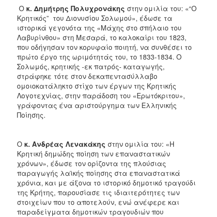
Ο
κ. Δημήτρης Πολυχρονάκης
στην ομιλία του: «“Ο
Κρητικός” του Διονυσίου Σολωμού», έδωσε τα
ιστορικά γεγονότα της «Μάχης στο σπήλαιο του
Λαβυρίνθου» στη Μεσαρά, το καλοκαίρι του 1823,
που οδήγησαν τον κορυφαίο ποιητή, να συνθέσει το
πρώτο έργο της ωριμότητάς του, το 1833-1834. Ο
Σολωμός, κρητικής -εκ πατρός- καταγωγής,
στράφηκε τότε στον δεκαπεντασύλλαβο
ομοιοκατάληκτο στίχο των έργων της Κρητικής
Λογοτεχνίας, στην παράδοση του «Ερωτόκριτου»,
γράφοντας ένα αριστούργημα των Ελληνικής
Ποίησης.
Ο
κ. Ανδρέας Λενακάκης
στην ομιλία του: «Η
Κρητική δημώδης ποίηση των επαναστατικών
χρόνων», έδωσε τον ορίζοντα της πλούσιας
παραγωγής λαϊκής ποίησης στα επαναστατικά
χρόνια, και με άξονα το ιστορικό δημοτικό τραγούδι
της Κρήτης, παρουσίασε τις ιδιαιτερότητες των
στοιχείων που το αποτελούν, ενώ ανέφερε και
παραδείγματα δημοτικών τραγουδιών που