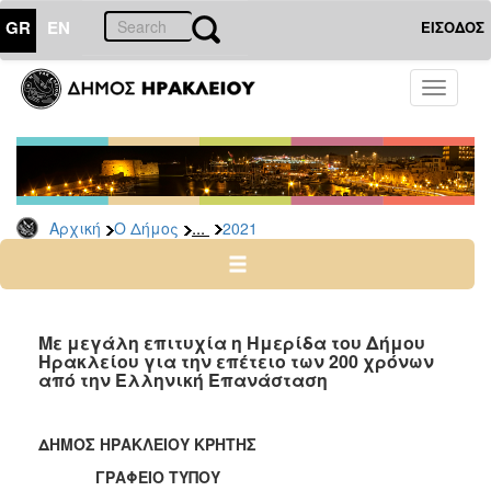
GR
EN
ΕΙΣΟΔΟΣ
Ο
Toggle
ΔΗΜΟΣ
navigati
Δελτία
Τύπου
Αρχείο
...
Αρχική
Ο Δήμος
2021
2026
2025
2024
2023
Με μεγάλη επιτυχία η Ημερίδα του Δήμου
Ηρακλείου για την επέτειο των 200 χρόνων
2022
από την Ελληνική Επανάσταση
2021
2020
ΔΗΜΟΣ ΗΡΑΚΛΕΙΟΥ ΚΡΗΤΗΣ
2019
ΓΡΑΦΕΙΟ ΤΥΠΟΥ