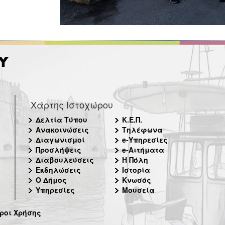
Χάρτης Ιστοχώρου
Δελτία Τύπου
Κ.Ε.Π.
Ανακοινώσεις
Τηλέφωνα
Διαγωνισμοί
e-Υπηρεσίες
Προσλήψεις
e-Αιτήματα
Διαβουλεύσεις
Η Πόλη
Εκδηλώσεις
Ιστορία
Ο Δήμος
Κνωσός
Υπηρεσίες
Μουσεία
ροι Χρήσης