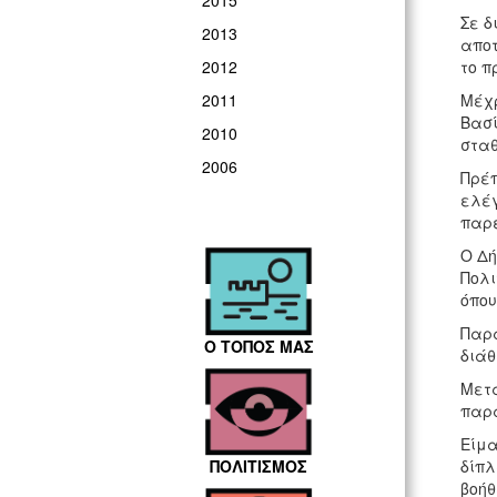
2015
Σε δ
2013
αποτ
το π
2012
Μέχρ
2011
Βασί
2010
σταθ
2006
Πρέπ
ελέγ
παρε
Ο Δή
Πολι
όπου
Παρά
Ο ΤΟΠΟΣ ΜΑΣ
διάθ
Μετά
παρα
Είμα
δίπλ
ΠΟΛΙΤΙΣΜΟΣ
βοήθ