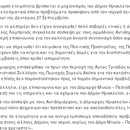
ιαρκή ετοιμότητα βρίσκεται ο μηχανισμός του Δήμου Ηρακλείο
ελεσματικά όποια προβλήματα προκύψουν από τον ισχυρό σει
ρωί της Δευτέρας 27 Σεπτεμβρίου.
ι το μεσημέρι δεν είχαν αναφερθεί πολύ σοβαρές υλικές ή 
λης Λαμπρινός συγκάλεσε σύσκεψη με τους αρμόδιους Αντιδη
ερή επικοινωνία για τον καλύτερο δυνατό συντονισμό όσον α
ει να σημειωθεί ότι κλιμάκια της Πολιτικής Προστασίας, της 
χουν ήδη τα κτίρια και τις δημοτικές δομές για την διαπίστω
μβάσεις όπου κριθεί απαραίτητο.
μαρχος επισκέφθηκε το πρωί την περιοχή της Αγίας Τριάδας κ
τιστικού Συλλόγου της Περιοχής Συμεών Χούπα για την κατάστ
 επίσης δεν παρουσιάστηκαν προς το παρόν σημαντικά προβλ
λληλα, είχε επικοινωνία και με τον Δήμαρχο Μινώα – Πεδιά
εσή του τις υπηρεσίες και τα οχήματα του Δήμου Ηρακλείου, ε
 την σύσκεψη με τους Αντιδημάρχους, ο Δήμαρχος Ηρακλείου 
μείνουν ψύχραιμοι και προσεκτικοί και να ακολουθούν όλες τι
στε σε ετοιμότητα για να αντιμετωπίσουμε οποιοδήποτε πρό
α στους άλλους Δήμους του νομού, κυρίως τον Δήμο Μινώα – Π
εια χρειαστεί».