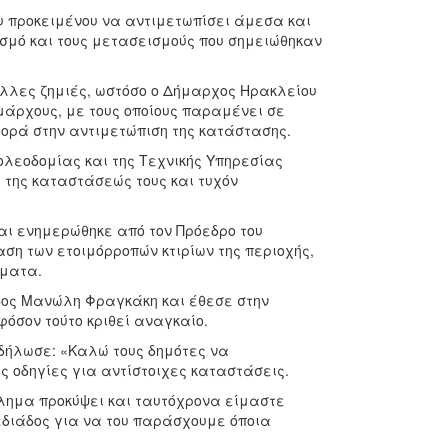
υ προκειμένου να αντιμετωπίσει άμεσα και
σμό και τους μετασεισμούς που σημειώθηκαν
άλλες ζημιές, ωστόσο ο Δήμαρχος Ηρακλείου
μάρχους, με τους οποίους παραμένει σε
φορά στην αντιμετώπιση της κατάστασης.
Πολεοδομίας και της Τεχνικής Υπηρεσίας
ση της καταστάσεώς τους και τυχόν
αι ενημερώθηκε από τον Πρόεδρο του
αση των ετοιμόρροπών κτιρίων της περιοχής,
ήματα.
δος Μανώλη Φραγκάκη και έθεσε στην
φόσον τούτο κριθεί αναγκαίο.
δήλωσε: «Καλώ τους δημότες να
ς οδηγίες για αντίστοιχες καταστάσεις.
βλημα προκύψει και ταυτόχρονα είμαστε
εδιάδος για να του παράσχουμε όποια