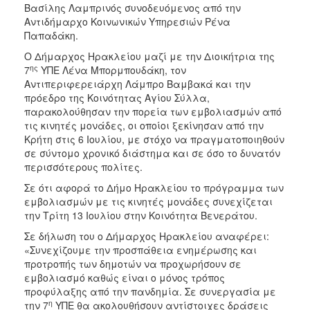
Βασίλης Λαμπρινός συνοδευόμενος από την
ΑΝΘΕΚΤΙΚΗ
ΠΟΛΗ
Αντιδήμαρχο Κοινωνικών Υπηρεσιών Ρένα
Παπαδάκη.
Ο Δήμαρχος Ηρακλείου μαζί με την Διοικήτρια της
ης
7
ΥΠΕ Λένα Μπορμπουδάκη, τον
Αντιπεριφερειάρχη Λάμπρο Βαμβακά και την
πρόεδρο της Κοινότητας Αγίου Σύλλα,
παρακολούθησαν την πορεία των εμβολιασμών από
τις κινητές μονάδες, οι οποίοι ξεκίνησαν από την
Κρήτη στις 6 Ιουλίου, με στόχο να πραγματοποιηθούν
σε σύντομο χρονικό διάστημα και σε όσο το δυνατόν
περισσότερους πολίτες.
Σε ότι αφορά το Δήμο Ηρακλείου το πρόγραμμα των
εμβολιασμών με τις κινητές μονάδες συνεχίζεται
την Τρίτη 13 Ιουλίου στην Κοινότητα Βενεράτου.
Σε δήλωση του ο Δήμαρχος Ηρακλείου αναφέρει:
«Συνεχίζουμε την προσπάθεια ενημέρωσης και
προτροπής των δημοτών να προχωρήσουν σε
εμβολιασμό καθώς είναι ο μόνος τρόπος
προφύλαξης από την πανδημία. Σε συνεργασία με
η
την 7
ΥΠΕ θα ακολουθήσουν αντίστοιχες δράσεις