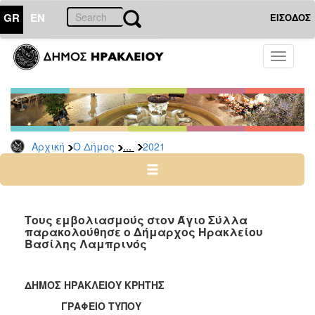
GR
EN
ΕΙΣΟΔΟΣ
Ο
Toggle
ΔΗΜΟΣ
navigati
Δελτία
Τύπου
Αρχείο
...
Αρχική
Ο Δήμος
2021
2026
2025
2024
2023
Τους εμβολιασμούς στον Άγιο Σύλλα
παρακολούθησε ο Δήμαρχος Ηρακλείου
2022
Βασίλης Λαμπρινός
2021
2020
ΔΗΜΟΣ ΗΡΑΚΛΕΙΟΥ ΚΡΗΤΗΣ
2019
ΓΡΑΦΕΙΟ ΤΥΠΟΥ