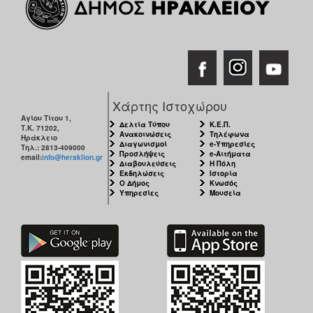
Χάρτης Ιστοχώρου
Αγίου Τίτου 1,
Δελτία Τύπου
Κ.Ε.Π.
Τ.Κ. 71202,
Ανακοινώσεις
Τηλέφωνα
Ηράκλειο
Διαγωνισμοί
e-Υπηρεσίες
Τηλ.: 2813-409000
Προσλήψεις
e-Αιτήματα
email:
info@heraklion.gr
Διαβουλεύσεις
Η Πόλη
Εκδηλώσεις
Ιστορία
Ο Δήμος
Κνωσός
Υπηρεσίες
Μουσεία