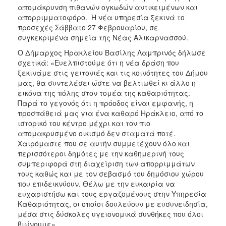
απομάκρυνση πιθανών ογκωδών αντικειμένων και
απορριμματοφόρο. Η νέα υπηρεσία ξεκινά το
προσεχές Σάββατο 27 Φεβρουαρίου, σε
συγκεκριμένα σημεία της Νέας Αλικαρνασσού.
Ο Δήμαρχος Ηρακλείου Βασίλης Λαμπρινός δήλωσε
σχετικά: «Ευελπιστούμε ότι η νέα δράση που
ξεκινάμε στις γειτονιές και τις κοινότητες του Δήμου
μας, θα συντελέσει ώστε να βελτιωθεί κι άλλο η
εικόνα της πόλης στον τομέα της καθαριότητας.
Παρά το γεγονός ότι η πρόοδος είναι εμφανής, η
προσπάθειά μας για ένα καθαρό Ηράκλειο, από το
ιστορικό του κέντρο μέχρι και τον πιο
απομακρυσμένο οικισμό δεν σταματά ποτέ.
Χαιρόμαστε που σε αυτήν συμμετέχουν όλο και
περισσότεροι δημότες με την καθημερινή τους
συμπεριφορά στη διαχείριση των απορριμμάτων
τους καθώς και με τον σεβασμό του δημόσιου χώρου
που επιδεικνύουν. Θέλω με την ευκαιρία να
ευχαριστήσω και τους εργαζομένους στην Υπηρεσία
Καθαριότητας, οι οποίοι δουλεύουν με ευσυνειδησία,
μέσα στις δύσκολες υγειονομικά συνθήκες που όλοι
βιώνουμε».