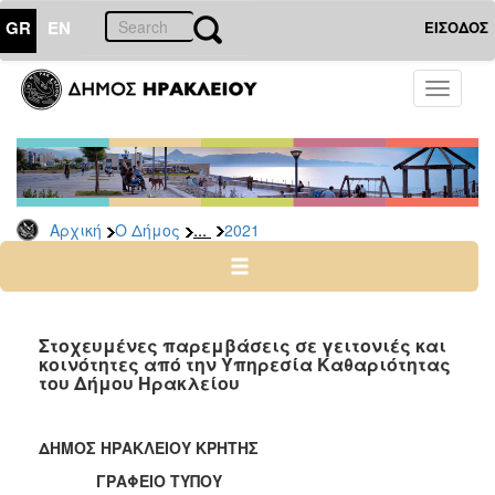
GR
EN
ΕΙΣΟΔΟΣ
Ο
Toggle
ΔΗΜΟΣ
navigati
Δελτία
Τύπου
Αρχείο
...
Αρχική
Ο Δήμος
2021
2026
2025
2024
2023
Στοχευμένες παρεμβάσεις σε γειτονιές και
κοινότητες από την Υπηρεσία Καθαριότητας
2022
του Δήμου Ηρακλείου
2021
2020
ΔΗΜΟΣ ΗΡΑΚΛΕΙΟΥ ΚΡΗΤΗΣ
2019
ΓΡΑΦΕΙΟ ΤΥΠΟΥ