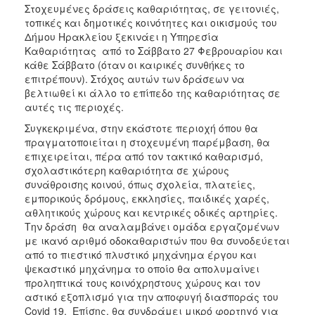
ΑΝΘΕΚΤΙΚΗ
Στοχευμένες δράσεις καθαριότητας, σε γειτονιές,
ΠΟΛΗ
τοπικές και δημοτικές κοινότητες και οικισμούς του
Δήμου Ηρακλείου ξεκινάει η Υπηρεσία
Καθαριότητας από το Σάββατο 27 Φεβρουαρίου και
κάθε Σάββατο (όταν οι καιρικές συνθήκες το
επιτρέπουν). Στόχος αυτών των δράσεων να
βελτιωθεί κι άλλο το επίπεδο της καθαριότητας σε
αυτές τις περιοχές.
Συγκεκριμένα, στην εκάστοτε περιοχή όπου θα
πραγματοποιείται η στοχευμένη παρέμβαση, θα
επιχειρείται, πέρα από τον τακτικό καθαρισμό,
σχολαστικότερη καθαριότητα σε χώρους
συνάθροισης κοινού, όπως σχολεία, πλατείες,
εμπορικούς δρόμους, εκκλησίες, παιδικές χαρές,
αθλητικούς χώρους και κεντρικές οδικές αρτηρίες.
Την δράση θα αναλαμβάνει ομάδα εργαζομένων
με ικανό αριθμό οδοκαθαριστών που θα συνοδεύεται
από το πιεστικό πλυστικό μηχάνημα έργου και
ψεκαστικό μηχάνημα το οποίο θα απολυμαίνει
προληπτικά τους κοινόχρηστους χώρους και τον
αστικό εξοπλισμό για την αποφυγή διασποράς του
Covid 19. Επίσης, θα συνδράμει μικρό φορτηγό για