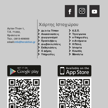
Χάρτης Ιστοχώρου
Αγίου Τίτου 1,
Δελτία Τύπου
Κ.Ε.Π.
Τ.Κ. 71202,
Ανακοινώσεις
Τηλέφωνα
Ηράκλειο
Διαγωνισμοί
e-Υπηρεσίες
Τηλ.: 2813-409000
Προσλήψεις
e-Αιτήματα
email:
info@heraklion.gr
Διαβουλεύσεις
Η Πόλη
Εκδηλώσεις
Ιστορία
Ο Δήμος
Κνωσός
Υπηρεσίες
Μουσεία