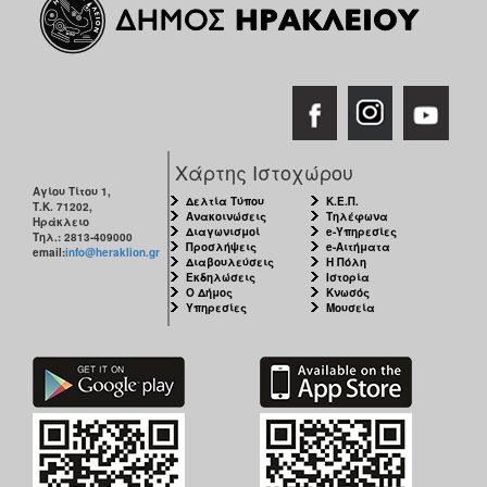
Χάρτης Ιστοχώρου
Αγίου Τίτου 1,
Δελτία Τύπου
Κ.Ε.Π.
Τ.Κ. 71202,
Ανακοινώσεις
Τηλέφωνα
Ηράκλειο
Διαγωνισμοί
e-Υπηρεσίες
Τηλ.: 2813-409000
Προσλήψεις
e-Αιτήματα
email:
info@heraklion.gr
Διαβουλεύσεις
Η Πόλη
Εκδηλώσεις
Ιστορία
Ο Δήμος
Κνωσός
Υπηρεσίες
Μουσεία