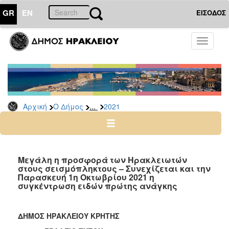
GR
EN
ΕΙΣΟΔΟΣ
Ο
Toggle
ΔΗΜΟΣ
navigati
Δελτία
Τύπου
Αρχείο
...
Αρχική
Ο Δήμος
2021
2026
2025
2024
2023
Μεγάλη η προσφορά των Ηρακλειωτών
στους σεισμόπληκτους – Συνεχίζεται και την
2022
Παρασκευή 1η Οκτωβρίου 2021 η
2021
συγκέντρωση ειδών πρώτης ανάγκης
2020
2019
ΔΗΜΟΣ ΗΡΑΚΛΕΙΟΥ ΚΡΗΤΗΣ