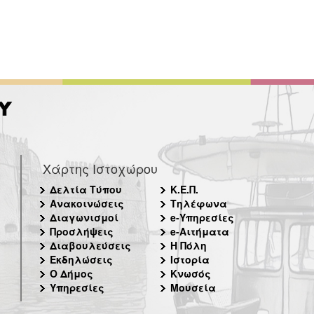
Χάρτης Ιστοχώρου
Δελτία Τύπου
Κ.Ε.Π.
Ανακοινώσεις
Τηλέφωνα
Διαγωνισμοί
e-Υπηρεσίες
Προσλήψεις
e-Αιτήματα
Διαβουλεύσεις
Η Πόλη
Εκδηλώσεις
Ιστορία
Ο Δήμος
Κνωσός
Υπηρεσίες
Μουσεία