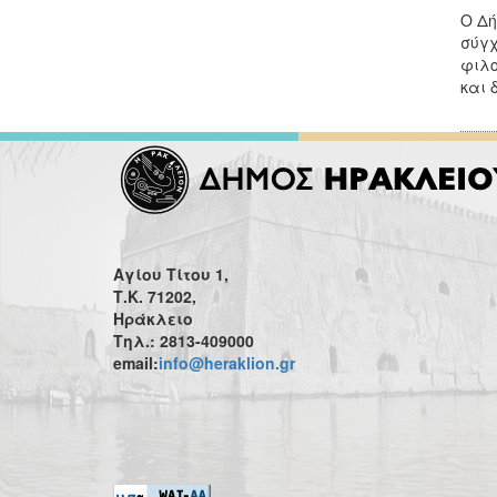
Ο Δή
σύγχ
φιλο
και 
Αγίου Τίτου 1,
Τ.Κ. 71202,
Ηράκλειο
Τηλ.: 2813-409000
email:
info@heraklion.gr