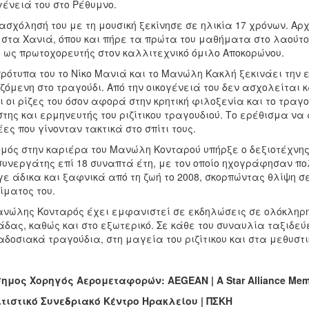
γένειά του στο Ρέθυμνο.
ασχόλησή του με τη μουσική ξεκίνησε σε ηλικία 17 χρόνων. Αρ
y στα Χανιά, όπου και πήρε τα πρώτα του μαθήματα στο λαούτο
 ως πρωτοχορευτής στον καλλιτεχνικό όμιλο Αποκορώνου.
ρότυπα του το Νίκο Μανιά και το Μανώλη Κακλή ξεκινάει την
ζόμενη στο τραγούδι. Από την οικογένειά του δεν ασχολείται 
ι οι ρίζες του όσον αφορά στην κρητική φιλοξενία και το τραγο
της και ερμηνευτής του ριζίτικου τραγουδιού. Το ερέθισμα να
ες που γίνονταν τακτικά στο σπίτι τους.
μός στην καριέρα του Μανώλη Κονταρού υπήρξε ο δεξιοτέχνης
συνεργάτης επί 18 συναπτά έτη, με τον οποίο ηχογράφησαν π
ε άδικα και ξαφνικά από τη ζωή το 2008, σκορπώντας θλίψη σε
ίματος του.
νώλης Κονταρός έχει εμφανιστεί σε εκδηλώσεις σε ολόκληρη 
δας, καθώς και στο εξωτερικό. Σε κάθε του συναυλία ταξιδεύε
δοσιακά τραγούδια, στη μαγεία του ριζίτικου και στα μεθυστι
σημος
Χορηγός
Αερομεταφορών
: AEGEAN | A Star Alliance Me
τιστικό Συνεδριακό Κέντρο Ηρακλείου | ΠΣΚΗ