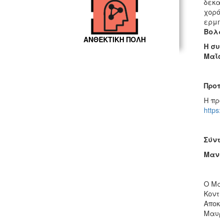
δεκα
χορό
ερμη
Βολ
ΑΝΘΕΚΤΙΚΗ ΠΟΛΗ
Η σ
Μαΐο
Προ
Η πρ
https
Σύν
Μαν
Ο Μα
Κοντ
Αποκ
Μαυρ