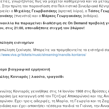
ετίες, γνωρίζοντας πώς να μάχεται καθημερινά και να μεταμ
. Στην πρώτη του παρουσίαση στο Πολιτιστικό Συνεδριακό Κέντ
νεύει ο
Μιχάλης Γεωρβασάκης
(κρητική λύρα), ο
Τάσος
Γεω
ανάκης
(πνευστά) και ο
Μάρκος
Γεωργακάκης
(κιθάρα).
υναυλία θα παραμείνει διαθέσιμη σε
On
Demand
προβολή για
υ, στις 21:00, οποιαδήποτε στιγμή του 24ώρου!
πώληση εισιτηρίων
οπώληση ξεκίνησε. Μπορείτε να προμηθευτείτε το εισιτήριό σας
://www.viva.gr/tickets/music/streaming/manolis-kontaros/
τομο βιογραφικό ερμηνευτή
ώλης Κονταρός | λαούτο, τραγούδι
νώλης Κονταρός γεννήθηκε στις 14 Ιουνίου 1968 στις Βρύσσες 
αράκη (με καταγωγή από τον Tζιτζιφέ Αποκορώνου) και της Άν
ορώνου. Έχει τρεις αδερφές, τη Μαρία, τη Γεωργία και τη Ζαχ
ιδάκη και έχει αποκτήσει τέσσερα παιδιά το Γιάννη, την Άννα,