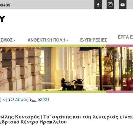
09409
ΕΡΓΑ 
ΙΣΜΟΣ
ΑΝΘΕΚΤΙΚΗ ΠΟΛΗ
E-ΥΠΗΡΕΣΙΕΣ
...
ική
Ο Δήμος
2021
ώλης Κονταρός | Τσ’ αγάπης και τση λευτεριάς είναι
εδριακό Κέντρο Ηρακλείου