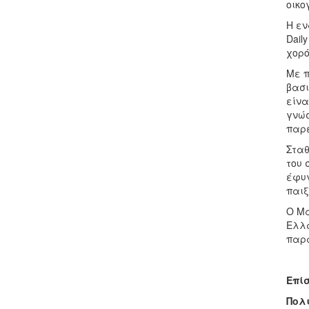
οικο
Η εν
Dail
χορό
Με π
βασι
είνα
γνώσ
παρέ
Σταθ
του 
έφυγ
παιξ
Ο Μα
Ελλά
παρα
Επί
Πολι