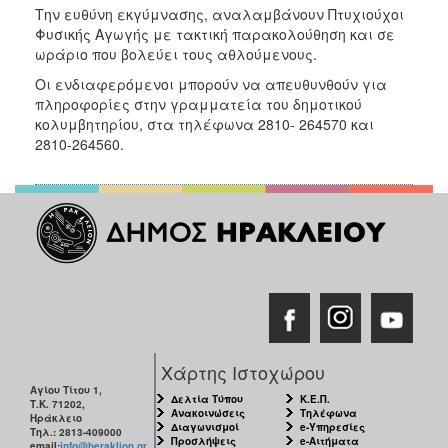
Την ευθύνη εκγύμνασης, αναλαμβάνουν Πτυχιούχοι
Φυσικής Αγωγής με τακτική παρακολούθηση και σε
ωράριο που βολεύει τους αθλούμενους.
Οι ενδιαφερόμενοι μπορούν να απευθυνθούν για
πληροφορίες στην γραμματεία του δημοτικού
κολυμβητηρίου, στα τηλέφωνα 2810- 264570 και
2810-264560.
Χάρτης Ιστοχώρου
Αγίου Τίτου 1,
Δελτία Τύπου
Κ.Ε.Π.
Τ.Κ. 71202,
Ανακοινώσεις
Τηλέφωνα
Ηράκλειο
Διαγωνισμοί
e-Υπηρεσίες
Τηλ.: 2813-409000
Προσλήψεις
e-Αιτήματα
email:
info@heraklion.gr