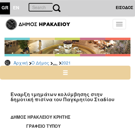
GR
EN
ΕΙΣΟΔΟΣ
Ο
Toggle
ΔΗΜΟΣ
navigati
Δελτία
Τύπου
Αρχείο
...
Αρχική
Ο Δήμος
2021
2026
2025
2024
2023
Έναρξη τμημάτων κολύμβησης στην
δημοτική πισίνα του Παγκρητίου Σταδίου
2022
2021
ΔΗΜΟΣ ΗΡΑΚΛΕΙΟΥ ΚΡΗΤΗΣ
2020
ΓΡΑΦΕΙΟ ΤΥΠΟΥ
2019