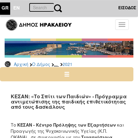
GR
EN
ΕΙΣΟΔΟΣ
Ο
Toggle
ΔΗΜΟΣ
navigati
Δελτία
Τύπου
Αρχείο
...
Αρχική
Ο Δήμος
2021
2026
2025
2024
2023
ΚΕΣΑΝ: «Το Σπίτι των Παιδιών» - Πρόγραμμα
αντιμετώπισης της παιδικής επιθετικότητας
2022
από τους δασκάλους
2021
2020
Το
ΚΕΣΑΝ - Κέντρο Πρόληψης
των Εξαρτήσεων
και
2019
Προαγωγής της Ψυχοκοινωνικής Υγείας (Κ.Π.
ΟΚΑΝΑ), σε συνεργασία με την
Συντονίστρια