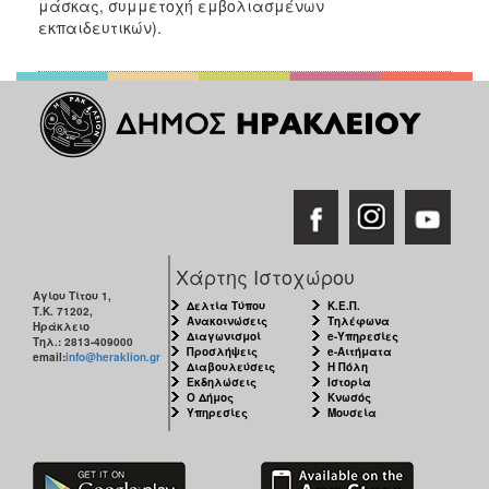
μάσκας, συμμετοχή εμβολιασμένων
εκπαιδευτικών).
Χάρτης Ιστοχώρου
Αγίου Τίτου 1,
Δελτία Τύπου
Κ.Ε.Π.
Τ.Κ. 71202,
Ανακοινώσεις
Τηλέφωνα
Ηράκλειο
Διαγωνισμοί
e-Υπηρεσίες
Τηλ.: 2813-409000
Προσλήψεις
e-Αιτήματα
email:
info@heraklion.gr
Διαβουλεύσεις
Η Πόλη
Εκδηλώσεις
Ιστορία
Ο Δήμος
Κνωσός
Υπηρεσίες
Μουσεία