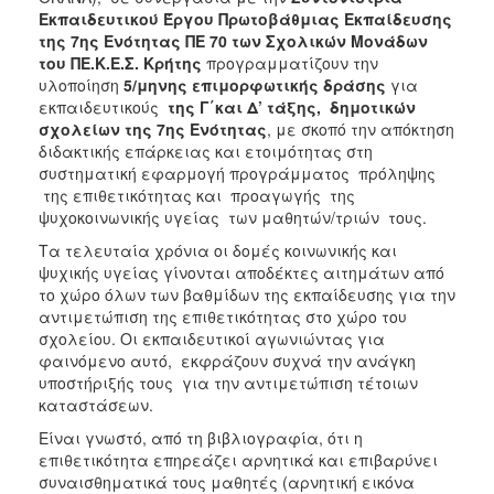
2018
Εκπαιδευτικού Έργου Πρωτοβάθμιας Εκπαίδευσης
2017
της 7ης Ενότητας ΠΕ 70 των Σχολικών Μονάδων
του ΠΕ.Κ.Ε.Σ. Κρήτης
προγραμματίζουν την
2016
υλοποίηση
5/μηνης επιμορφωτικής δράσης
για
2015
εκπαιδευτικούς
της Γ΄και Δ’ τάξης,
δημοτικών
σχολείων της 7ης Ενότητας
, με σκοπό την απόκτηση
2013
διδακτικής επάρκειας και ετοιμότητας στη
2012
συστηματική εφαρμογή προγράμματος πρόληψης
της επιθετικότητας και προαγωγής της
2011
ψυχοκοινωνικής υγείας των μαθητών/τριών τους.
2010
Τα τελευταία χρόνια οι δομές κοινωνικής και
2006
ψυχικής υγείας γίνονται αποδέκτες αιτημάτων από
το χώρο όλων των βαθμίδων της εκπαίδευσης για την
αντιμετώπιση της επιθετικότητας στο χώρο του
σχολείου. Οι εκπαιδευτικοί αγωνιώντας για
φαινόμενο αυτό, εκφράζουν συχνά την ανάγκη
Ο
υποστήριξής τους για την αντιμετώπιση τέτοιων
ΤΟΠΟΣ
καταστάσεων.
ΜΑΣ
Είναι γνωστό, από τη βιβλιογραφία, ότι η
ΠΟΛΙΤΙΣΜΟΣ
επιθετικότητα επηρεάζει αρνητικά και επιβαρύνει
συναισθηματικά τους μαθητές (αρνητική εικόνα