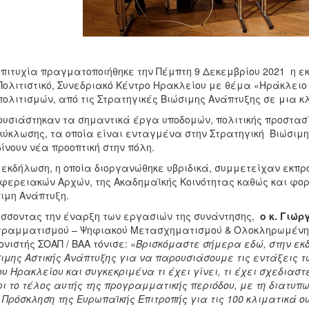
πιτυχία πραγματοποιήθηκε την Πέμπτη 9 Δεκεμβρίου 2021 η ε
Πολιτιστικό, Συνεδριακό Κέντρο Ηρακλείου με θέμα «Ηράκλειο
πολιτισμών, από τις Στρατηγικές Βιώσιμης Ανάπτυξης σε μια κ
υσιάστηκαν τα σημαντικά έργα
υποδομών, πολιτικής προστασ
ύκλωσης, τα οποία είναι ενταγμένα στην Στρατηγική Βιώσιμη
δίνουν νέα προοπτική στην πόλη.
 εκδήλωση, η οποία διοργανώθηκε υβριδικά, συμμετείχαν εκπρό
φερειακών Αρχών, της Ακαδημαϊκής Κοινότητας καθώς και φορέ
ιμη Ανάπτυξη.
σσοντας την έναρξη των εργασιών της συνάντησης,
o
κ. Γιώρ
ραμματισμού – Ψηφιακού Μετασχηματισμού & Ολοκληρωμένης
ονιστής ΣΟΑΠ / ΒΑΑ τόνισε: «
Βρισκόμαστε σήμερα εδώ, στην εκδ
ιμης Αστικής Ανάπτυξης για να παρουσιάσουμε τις εντάξεις 
υ Ηρακλείου και συγκεκριμένα τι έχει γίνει, τι έχει σχεδιαστεί
ι το τέλος αυτής της προγραμματικής περιόδου, με τη διατυ
 Πρόσκληση της Ευρωπαϊκής Επιτροπής για τις 100 κλιματικά ο