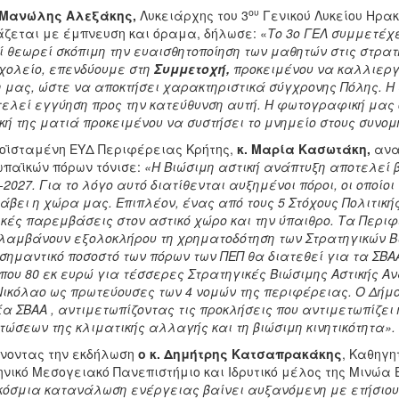
ου
 Μανώλης Αλεξάκης,
Λυκειάρχης του 3
Γενικού Λυκείου Ηρακ
ζεται με έμπνευση και όραμα, δήλωσε: «
Το 3
o
ΓΕΛ συμμετέχε
ί θεωρεί σκόπιμη την ευαισθητοποίηση των μαθητών στις στρατ
χολείο, επενδύουμε στη
Συμμετοχή,
προκειμένου να καλλιεργ
 μας, ώστε να αποκτήσει χαρακτηριστικά σύγχρονης Πόλης. Η σ
ελεί εγγύηση προς την κατεύθυνση αυτή. Η φωτογραφική μας 
ική της ματιά προκειμένου να συστήσει το μνημείο στους συνομη
οϊσταμένη ΕΥΔ Περιφέρειας Κρήτης,
κ. Μαρία Κασωτάκη,
ανα
παϊκών πόρων τόνισε:
«
Η Βιώσιμη αστική ανάπτυξη αποτελεί β
-2027. Για το λόγο αυτό διατίθενται αυξημένοι πόροι, οι οποίο
άβει η χώρα μας. Επιπλέον, ένας από τους 5 Στόχους Πολιτικ
κές παρεμβάσεις στον αστικό χώρο και την ύπαιθρο. Τα Περ
αμβάνουν εξολοκλήρου τη χρηματοδότηση των Στρατηγικών Βιώ
σημαντικό ποσοστό των πόρων των ΠΕΠ θα διατεθεί για τα ΣΒΑΑ
που 80 εκ ευρώ για τέσσερες Στρατηγικές Βιώσιμης Αστικής Αν
Νικόλαο ως πρωτεύουσες των 4 νομών της περιφέρειας. Ο Δήμ
έα ΣΒΑΑ , αντιμετωπίζοντας τις προκλήσεις που αντιμετωπίζε
τώσεων της κλιματικής αλλαγής και τη βιώσιμη κινητικότητα».
νοντας την εκδήλωση
ο κ. Δημήτρης Κατσαπρακάκης
, Καθηγ
νικό Μεσογειακό Πανεπιστήμιο και Ιδρυτικό μέλος της Μινώα 
όσμια κατανάλωση ενέργειας βαίνει αυξανόμενη με ετήσιους