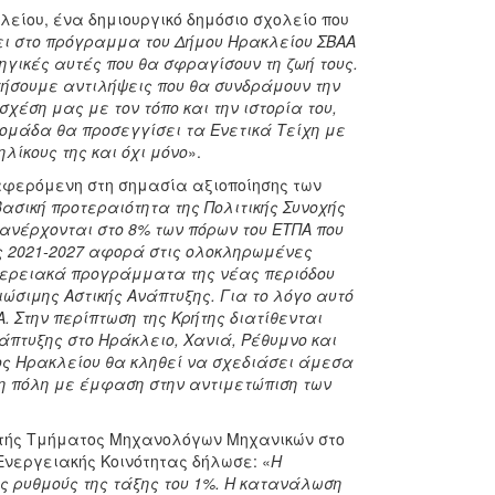
λείου, ένα δημιουργικό δημόσιο σχολείο που
ι στο πρόγραμμα του Δήμου Ηρακλείου ΣΒΑΑ
ηγικές αυτές που θα σφραγίσουν τη ζωή τους.
ήσουμε αντιλήψεις που θα συνδράμουν την
χέση μας με τον τόπο και την ιστορία του,
ομάδα θα προσεγγίσει τα Ενετικά Τείχη με
λίκους της και όχι μόνο
».
φερόμενη στη σημασία αξιοποίησης των
ασική προτεραιότητα της Πολιτικής Συνοχής
ι ανέρχονται στο 8% των πόρων του ΕΤΠΑ που
ής 2021-2027 αφορά στις ολοκληρωμένες
ιφερειακά προγράμματα της νέας περιόδου
σιμης Αστικής Ανάπτυξης. Για το λόγο αυτό
. Στην περίπτωση της Κρήτης διατίθενται
άπτυξης στο Ηράκλειο, Χανιά, Ρέθυμνο και
ος Ηρακλείου θα κληθεί να σχεδιάσει άμεσα
ι η πόλη με έμφαση στην αντιμετώπιση των
ητής Τμήματος Μηχανολόγων Μηχανικών στο
Ενεργειακής Κοινότητας δήλωσε: «
Η
 ρυθμούς της τάξης του 1%. Η κατανάλωση