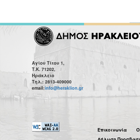
Αγίου Τίτου 1,
Τ.Κ. 71202,
Ηράκλειο
Τηλ.: 2813-409000
email:
info@heraklion.gr
Επικοινωνία
Ό
Δήλωση Προσβασ