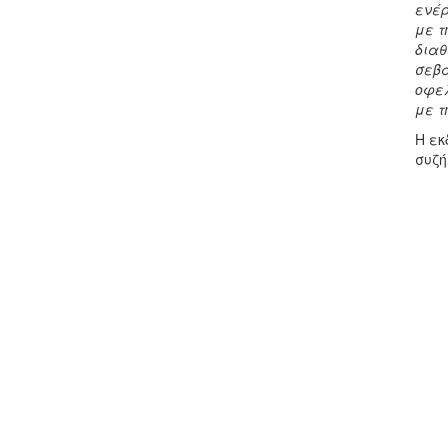
ενέρ
με τ
διαθ
σεβα
οφελ
με τ
Η εκ
συζή