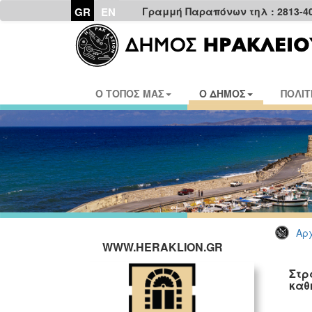
GR
EN
Γραμμή Παραπόνων τηλ : 2813-4
Ο ΤΟΠΟΣ ΜΑΣ
Ο ΔΗΜΟΣ
ΠΟΛΙΤ
Αρχ
WWW.HERAKLION.GR
Στρ
καθ