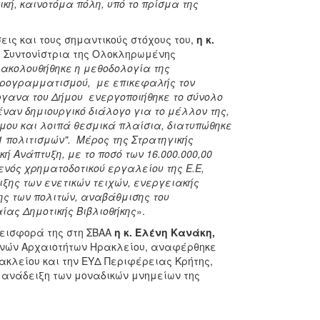
κή, καινοτόμα πόλη, υπό το πρίσμα της
εις και τους σημαντικούς στόχους του,
η κ.
 Συντονίστρια της Ολοκληρωμένης
 ακολουθήθηκε η μεθοδολογία της
 προγραμματισμού, με επικεφαλής τον
όργανα του Δήμου ενεργοποιήθηκε το σύνολο
έναν δημιουργικό διάλογο για το μέλλον της,
μου και λοιπά θεσμικά πλαίσια, διατυπώθηκε
1 πολιτισμών". Μέρος της Στρατηγικής
κή Ανάπτυξη, με το ποσό των 16.000.000,00
ενός χρηματοδοτικού εργαλείου της Ε.Ε,
ξης των ενετικών τειχών, ενεργειακής
ης των πολιτών, αναβάθμισης του
ίας Δημοτικής Βιβλιοθήκης
».
νεισφορά της στη ΣΒΑΑ
η κ. Ελένη Κανάκη,
ινών Αρχαιοτήτων Ηρακλείου, αναφέρθηκε
ακλείου και την ΕΥΔ Περιφέρειας Κρήτης,
 ανάδειξη των μοναδικών μνημείων της