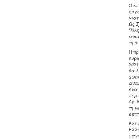
Ο
κ.
εργά
γιατ
Ως Σ
Πόλη
αποτ
τη δ
Η πρ
ευρω
2021
θα λ
χωρι
αναλ
ένα 
περί
Αγ. 
τη ν
επιπ
Κλεί
Ελλη
παγκ