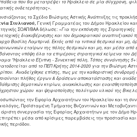
πάθεια που θα μετατρέψει το Ηράκλειο σε μία σύγχρονη, φιλι
ατικής ουδετερότητας
».
υσιάζοντας το Σχέδιο Βιώσιμης Αστικής Ανάπτυξης τις προκλήσ
ενία Στυλιανού,
Γενική Γραμματέας του Δήμου Ηρακλείου και
τηγικής ΣΟΑΠ/ΒΑΑ δήλωσε: «
Για την εκπόνηση της Στρατηγικής
ετοχικής διακυβέρνησης και του δημοκρατικού αναπτυξιακού
ρχο Βασίλη Λαμπρινό. Εκτός από τα τυπικά θεσμικά και μη, 
κοινωνικών εταίρων της πόλης θεσμικών και μη, και μέσα από 
άνοντας υπόψη όλα τα επιμέρους στρατηγικά κείμενα του Δή
ραμα "Ηράκλειο Έξυπνη - Συνεκτική πόλη, Τόπος συνάντησης 5+
ατοδοτείται από το ΠΕΠ Κρήτης 2014-2020 για την Βιώσιμη Αστι
ρίπου. Αναδείχθηκε επίσης, πως με την καθοριστική συνδρομή 
οιούνται πλήθος έργων & δράσεων αποκατάστασης και ανάδει
άθμισης δημοτικών κτιρίων, ανακύκλωσης και ευαισθητοποίησ
όχρηστου χώρου και ψηφιοποίησης πολύτιμου υλικού της Βικελα
οσωπώντας την Εφορία Αρχαιοτήτων του Ηρακλείου και τη συ
ιολόγος, Προϊσταμένη Τμήματος Βυζαντινών και Μεταβυζαντ
 άριστη συνεργασία της Εφορίας Αρχαιοτήτων με τον Δήμο Ηρ
επιτρέπει μέσα από κρίσιμες παρεμβάσεις την προστασία και
ικής περιόδου.