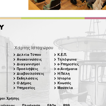
Χάρτης Ιστοχώρου
Δελτία Τύπου
Κ.Ε.Π.
Ανακοινώσεις
Τηλέφωνα
Διαγωνισμοί
e-Υπηρεσίες
Προσλήψεις
e-Αιτήματα
Διαβουλεύσεις
Η Πόλη
Εκδηλώσεις
Ιστορία
Ο Δήμος
Κνωσός
Υπηρεσίες
Μουσεία
ροι Χρήσης
ιμότητας
Πλοήγηση
FAQs
RSS