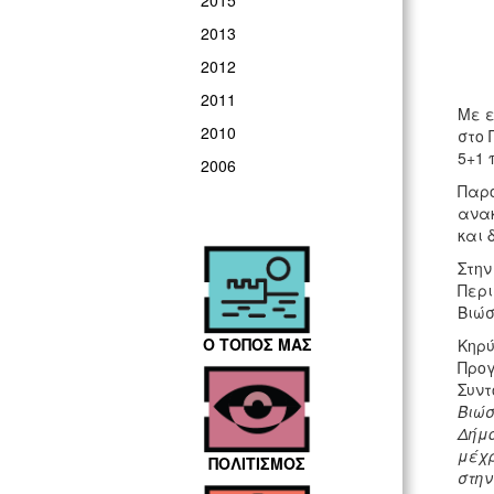
2015
2013
2012
2011
Με ε
2010
στο 
5+1 
2006
Παρο
ανακ
και 
Στην
Περι
Βιώσ
Ο ΤΟΠΟΣ ΜΑΣ
Κηρύ
Προγ
Συντ
Βιώσ
Δήμο
μέχρ
ΠΟΛΙΤΙΣΜΟΣ
στην