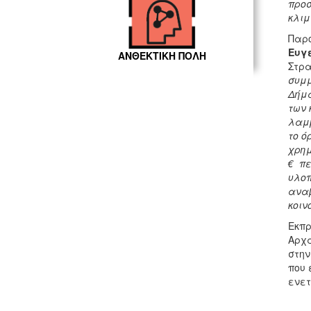
προσ
κλιμ
Παρο
Ευγ
ΑΝΘΕΚΤΙΚΗ ΠΟΛΗ
Στρα
συμμ
Δήμα
των 
λαμβ
το ό
χρημ
€ πε
υλοπ
αναβ
κοιν
Εκπρ
Αρχα
στην
που 
ενετ