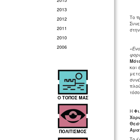
2015
2013
Το π
2012
Συνε
2011
στην
2010
2006
«Ένα
φορά
Μότ
και 
μετα
συνέ
πλού
τόσο
Ο ΤΟΠΟΣ ΜΑΣ
Η
Φι
Χορ
Θεάτ
Αμα
ΠΟΛΙΤΙΣΜΟΣ
Το έ