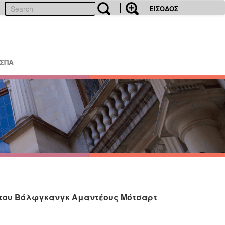
ΕΙΣΟΔΟΣ
ΕΣΠΑ
ης) του Βόλφγκανγκ Αμαντέους Μότσαρτ