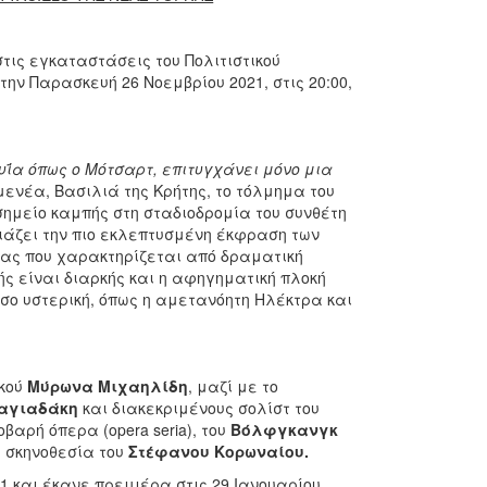
τις εγκαταστάσεις του Πολιτιστικού
την Παρασκευή 26 Νοεμβρίου 2021, στις 20:00,
υΐα όπως ο Μότσαρτ, επιτυγχάνει μόνο μια
μενέα, Βασιλιά της Κρήτης, το τόλμημα του
 σημείο καμπής στη σταδιοδρομία του συνθέτη
ιάζει την πιο εκλεπτυσμένη έκφραση των
τας που χαρακτηρίζεται από δραματική
νής είναι διαρκής και η αφηγηματική πλοκή
όσο υστερική, όπως η αμετανόητη Ηλέκτρα και
ικού
Μύρωνα Μιχαηλίδη
, μαζί με το
ιαγιαδάκη
και διακεκριμένους σολίστ του
βαρή όπερα (opera seria), του
Βόλφγκανγκ
 σκηνοθεσία του
Στέφανου Κορωναίου.
1 και έκανε πρεμιέρα στις 29 Ιανουαρίου