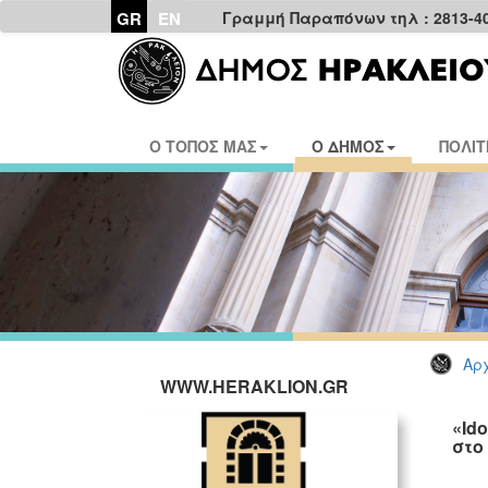
GR
EN
Γραμμή Παραπόνων τηλ : 2813-4
Ο ΤΟΠΟΣ ΜΑΣ
Ο ΔΗΜΟΣ
ΠΟΛΙΤ
Αρχ
WWW.HERAKLION.GR
«Id
στο