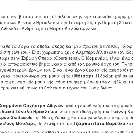
ρώτο ανέβασμα όπερας σε πλήρη σκηνική και μουσική μορφή, σ
δριακού Κέντρου Ηρακλείου την Τετάρτη 24, την Πέμπτη 25 και 
 Αίθουσα «Ανδρέας και Μαρία Καλοκαιρινού».
 από τα έργα τα οποία, ακόμη και μία πρώτου μεγέθους ιδιοφ
 στη ζωή του.»
Έτσι χαρακτηρίζει ο
Άλμπερτ Αϊνστάιν
τον Ιδο
σαρτ
στην Σοβαρή Όπερα (Opera seria). Ο Ιδομενέας είναι ένα
ένα αποφασιστικό βήμα μακριά από το νεανικό έργο του. Πλησ
γενέστερων έργων του. Είναι ένα έργο θεατρικής ακεραιότη
χεια, πρωτόγνωρη στη μουσική του
Μότσαρτ
. Η δράση επί σκη
σια εσωτερικής μουσικής, τόσο τρυφερή, όσο η τραγική Ίλια, τ
 τρομακτική, όπως το θαλάσσιο τέρας του Ποσειδώνα.
λαρμόνια Ορχήστρα Αθηνών
, υπό τη διεύθυνση του αρχιμουσ
ωδιακό Σύνολο Ηρακλείου
, υπό την καθοδήγηση του
Γιάννη Κ
ρου Grattacielo
της Νέας Υόρκης, θα ερμηνεύσουν την πρώτη σο
ντέους Μότσαρτ
, σε λιμπρέτο του
Τζαμπαττίστα Βαρέσκο
και
ργο γράφτηκε από τον
Μότσαρτ
στο Σάλτσμπουργκ το 1780-178