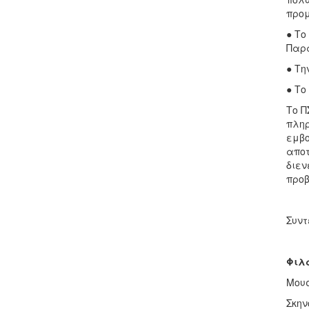
προμ
● Το
Παρα
● Την
● Το
Το Π
πληρ
εμβο
αποτ
διεν
προβ
Συντ
Φιλ
Μουσ
Σκην