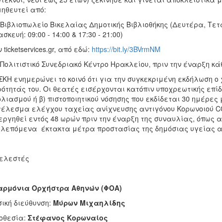
ηθευτεί από:
 Βιβλιοπωλείο Βικελαίας Δημοτικής Βιβλιοθήκης (Δευτέρα, Τετάρ
σκευή: 09:00 - 14:00 & 17:30 - 21:00)
 ticketservices.gr, από εδώ:
https://bit.ly/3BVrmNM
 Πολιτιστικό Συνεδριακό Κέντρο Ηρακλείου, πριν την έναρξη κ
ΣΚΗ ενημερώνει το κοινό ότι για την συγκεκριμένη εκδήλωση ο 
ότητάς του. Οι θεατές εισέρχονται κατόπιν υποχρεωτικής επίδε
λιασμού ή β) πιστοποιητικού νόσησης που εκδίδεται 30 ημέρες 
έλεσμα ελέγχου ταχείας ανίχνευσης αντιγόνου Κορωνοιού COVID
εργηθεί εντός 48 ωρών πριν την έναρξη της συναυλίας, όπως 
λεπόμενα έκτακτα μέτρα προστασίας της δημόσιας υγείας από 
ελεστές
αρμόνια Ορχήστρα Αθηνών (ΦΟΑ)
ική διεύθυνση:
Μύρων Μιχαηλίδης
οθεσία:
Στέφανος Κορωναίος