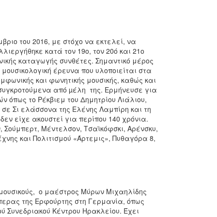
ριο του 2016, με στόχο να εκτελεί, να
λιεργήθηκε κατά τον 19ο, τον 20ό και 21ο
νικής καταγωγής συνθέτες. Σημαντικό μέρος
μουσικολογική έρευνα που υλοποιείται στα
μφωνικής και φωνητικής μουσικής, καθώς και
συγκροτούμενα από µέλη της. Ερμήνευσε για
 όπως το Ρέκβιεμ του Δημητρίου Λιάλιου,
 σε Σι ελάσσονα της Ελένης Λαμπίρη και τη
εν είχε ακουστεί για περίπου 140 χρόνια.
 Σούμπερτ, Μέντελσον, Τσαϊκόφσκι, Αρένσκυ,
έχνης και Πολιτισμού «Άρτεμις», Πυθαγόρα 8,
μουσικούς, ο μαέστρος Μύρων Μιχαηλίδης
Όπερας της Ερφούρτης στη Γερμανία, όπως
κού Συνεδριακού Κέντρου Ηρακλείου. Έχει