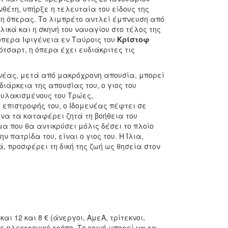
νθέτη, υπήρξε η τελευταία του είδους της
η όπερας. Το λιμπρέτο αντλεί έμπνευση από
λικά και η σκηνή του ναυαγίου στο τέλος της
όπερα Ιφιγένεια εν Ταύροις του
Κρίστοφ
ότσαρτ, η όπερα έχει ευδιάκριτες τις
ενέας, μετά από μακρόχρονη απουσία, μπορεί
διάρκεια της απουσίας του, ο γιος του
φυλακισμένους του Τρώες,
ς επιστροφής του, ο Ιδομενέας πέφτει σε
 να τα καταφέρει ζητά τη βοήθεια του
α που θα αντικρύσει μόλις δέσει το πλοίο
 πατρίδα του, είναι ο γιος του. Η Ίλια,
, προσφέρει τη δική της ζωή ως θησεία στον
και 12 και 8 € (άνεργοι, ΑμεΑ, τρίτεκνοι,
ε ηλεκτρονικό τρόπο. Το κοινό μπορεί να τα