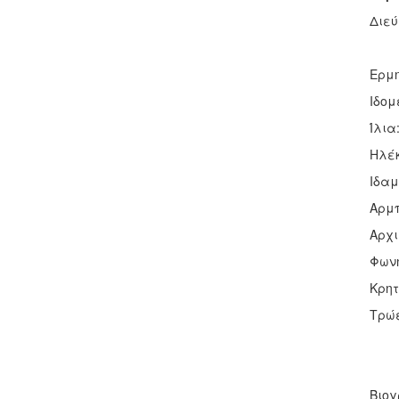
Διεύ
Ερμ
Ιδομ
Ίλια
Ηλέ
Ιδαμ
Αρμ
Αρχ
Φωνή
Κρητ
Τρώ
Βιο