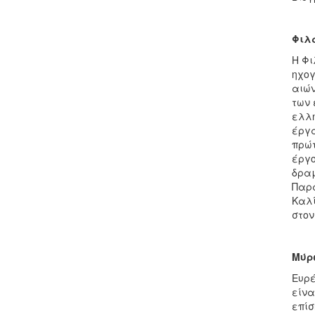
Φιλ
Η Φι
ηχογ
αιών
των 
ελλη
έργα
πρώτ
έργο
δραμ
Παρά
Καλί
στον
Μύρ
Ευρέ
είνα
επίσ