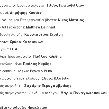
ογραφία, Ενδυματολογία:
Τάσος Πρωτοψάλτου
σμοί:
Δημήτρης Κουτάς
ιασμός και Επεξεργασία βίντεο:
Νίκος Μότσιος
 Art Projections:
Matthew Deinhart
θυνση σκηνής:
Κωνσταντίνα Στράνη
τρια:
Χρύσα Κατσιούλα
γιάζ:
Θ. Α.
ική Προετοιμασία:
Παύλος Κόρδης
μπαλο/πιάνο:
Παύλος Κόρδης
o continuo, τσέλο:
Ρενάτο Ρίπο
φραση / Υποτιτλισμός:
Έλντα Κλαδάκη
ός σκηνοθέτη:
Ζαχάρης Περογαμβράκης
ός σκηνογράφου / ενδυματολόγου:
Μαρία Παναγιωτοπούλου
ωδιακό σύνολο Ηρακλείου