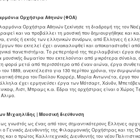
αρμόνια Ορχήστρα Αθηνών (ΦΟΑ)
λαρμόνια Ορχήστρα Αθηνών ξεκίνησε τη διαδρομή της τον Νοέμβ
ραφεί και να προβάλλει τη μουσική που δημιουργήθηκε και καλ
α, εντός ή εκτός των ελληνικών συνόρων, από Έλληνες ή ελλη
έργων που εκτελεί έχει ανακαλυφθεί και αποκατασταθεί από 
νικά πανεπιστήμια. Το ρεπερτόριό της περιλαμβάνει έργα συ
 μουσικής δωματίου που εκτελούνται από μικρότερα σύνολα, 
η φορά μετά από περισσότερο από έναν αιώνα, έργα συνθετών
 του 1889, ανεκτέλεστο για 130 περίπου χρόνια, την συμφωνία
ατική όπερα του Παύλου Καρρέρ, Μαρία Αντωνιέτα, έργο που δ
λληλα έχει ερμηνεύσει έργα των Μότσαρτ, Χάυδν, Μπετόβεν,
νικοφ, Λιστ, Μπραμς κ.α. Έδρα της ορχήστρας είναι ο Χώρος Τ
 Άλιμο.
ων Μιχαηλίδης | Μουσική διεύθυνση
ως γνωστός ως ένας από τους σημαντικότερους Έλληνες αρχι
ι ο Γενικός Διευθυντής της Φιλαρμονικής Ορχήστρας και της 
ης και ο πρώτος Καλλιτεχνικός Διευθυντής του νέου Πολιτιστι