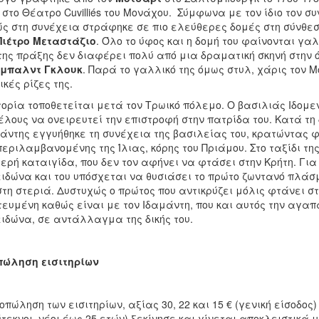
 στο Θέατρο Cuvilliés του Μονάχου. Σύμφωνα με τον ίδιο τον συ
ς στη συνέχεια στράφηκε σε πιο ελεύθερες δομές στη σύνθεσ
Πιέτρο Μεταστάζιο
. Όλο το ύφος και η δομή του φαίνονται γαλ
ης πράξης δεν διαφέρει πολύ από μια δραματική σκηνή στην 
ιμπαλντ Γκλουκ
. Παρά το γαλλικό της όμως στυλ, χάρις τον Μ
ικές ρίζες της.
τορία τοποθετείται μετά τον Τρωικό πόλεμο. Ο βασιλιάς Ιδομ
έλους να ονειρευτεί την επιστροφή στην πατρίδα του. Κατά τη 
άντης εγγυήθηκε τη συνέχεια της βασιλείας του, κρατώντας 
εριλαμβανομένης της Ίλιας, κόρης του Πριάμου. Στο ταξίδι τη
ερή καταιγίδα, που δεν τον αφήνει να φτάσει στην Κρήτη. Για
ιδώνα και του υπόσχεται να θυσιάσει το πρώτο ζωντανό πλάσμ
στη στεριά. Δυστυχώς ο πρώτος που αντικρύζει μόλις φτάνει στην
ευμένη καθώς είναι με τον Ιδαμάντη, που και αυτός την αγαπά
ιδώνα, σε αντάλλαγμα της δικής του.
πώληση εισιτηρίων
οπώληση των εισιτηρίων, αξίας 30, 22 και 15 € (γενική είσοδος) 
τεκνοι, νέοι έως 25 ετών) ξεκίνησε και γίνεται αποκλειστικά μ