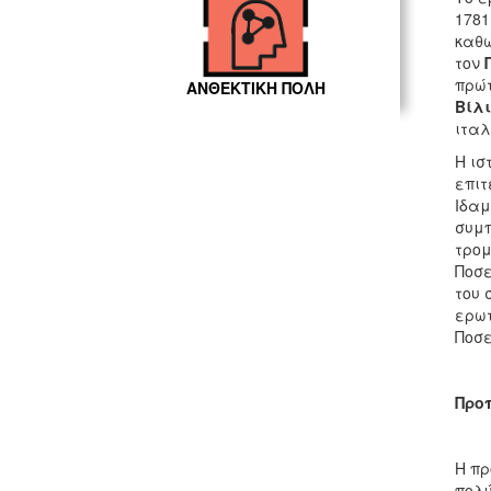
1781
καθώ
τον
πρώτ
ΑΝΘΕΚΤΙΚΗ ΠΟΛΗ
Βίλ
ιταλ
Η ισ
επιτ
Ιδαμ
συμπ
τρομ
Ποσε
του 
ερωτ
Ποσε
Προ
Η πρ
πολύ