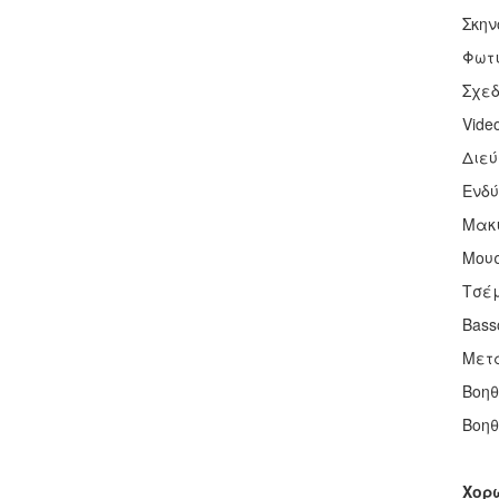
Σκην
Φωτι
Σχεδ
Video
Διεύ
Ενδύ
Μακι
Μουσ
Τσέ
Bass
Μετά
Βοηθ
Βοηθ
Χορ