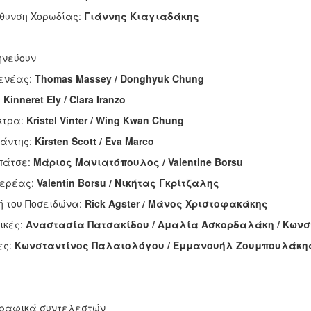
θυνση Χορωδίας:
Γιάννης Κιαγιαδάκης
ηνεύουν
ενέας:
Thomas Massey / Donghyuk Chung
:
Kinneret Ely / Clara Iranzo
κτρα:
Kristel Vinter / Wing Kwan Chung
άντης:
Kirsten Scott / Eva Marco
πάτσε:
Μάριος
Μανιατόπουλος
/ Valentine Borsu
ιερέας:
Valentin Borsu /
Νικήτας
Γκρίτζαλης
 του Ποσειδώνα:
Rick Agster /
Μάνος
Χριστοφακάκης
ικές:
Αναστασία Πατσακίδου / Αμαλία Ασκορδαλάκη / Κωνσ
ες:
Κωνσταντίνος Παλαιολόγου / Εμμανουήλ Ζουμπουλάκης / 
γραφικά συντελεστών