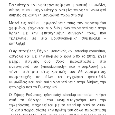
Παλιότερα και νεότερα κείμενα, μουσική κωμωδία,
σύντομα και μεγαλύτερα αστεία παρελαύνουν επί
σκηνής σε αυτή τη μοναδική παράσταση!
Μετά τις sold out εμφανίσεις τους τον περασμένο
χειμώνα, έρχονται για δύο μόνο παραστάσεις στην
Κρήτη με την επιτυχημένη συνταγή τους, που
τελειώνει με μια μουσικοκωμική σύμπραξη –
έκπληξη!
Ο Αριστοτέλης Ρήγας, μουσικός και standup comedian,
ασχολείται με την κωμωδία εδώ από το 2012, έχει
μέχρι στιγμής δυο σόλο παραστάσεις στο
ενεργητικό του («musicomedy» και «τουρλού») με
πέντε αστέρια στις κριτικές του Αθηνοράματος,
συμμετοχές σε όλα τα εγχώρια φεστιβάλ
κωμωδίας και sold out παραστάσεις στην Αθήνα, την
επαρχία και το Εξωτερικό.
Ο Ζήσης Ρούμπος, ηθοποιός/ standup comedian, πέρα
από το θέατρο, τον κινηματογράφο και την
τηλεόραση, ασχολείται με το stand up από το 2006.
Το 2016 παρουσίασε την πρώτη του σόλο παράσταση
«ΠΟΖΑ ΜΗΔΕΝ». Δεν έχει ιδέα πόσα αστέρια έχει