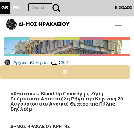
GR
EN
ΕΙΣΟΔΟΣ
Ο
Toggle
ΔΗΜΟΣ
navigati
Δελτία
Τύπου
Αρχείο
...
Αρχική
Ο Δήμος
2021
2026
2025
2024
2023
«Χάσταγκ»- Stand Up Comedy με Ζήση
Ρούμπο και Αριστοτέλη Ρήγα την Κυριακή 29
2022
Αυγούστου στο Ανοικτό Θέατρο της Πύλης
2021
Βηθλεέμ
2020
2019
ΔΗΜΟΣ ΗΡΑΚΛΕΙΟΥ ΚΡΗΤΗΣ