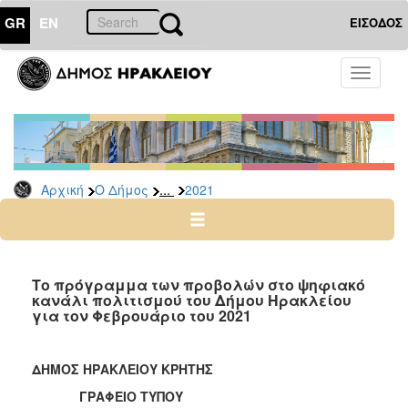
GR
EN
ΕΙΣΟΔΟΣ
Ο
Toggle
ΔΗΜΟΣ
navigati
Δελτία
Τύπου
Αρχείο
...
Αρχική
Ο Δήμος
2021
2026
2025
2024
2023
Το πρόγραμμα των προβολών στο ψηφιακό
κανάλι πολιτισμού του Δήμου Ηρακλείου
2022
για τον Φεβρουάριο του 2021
2021
2020
ΔΗΜΟΣ ΗΡΑΚΛΕΙΟΥ ΚΡΗΤΗΣ
2019
ΓΡΑΦΕΙΟ ΤΥΠΟΥ