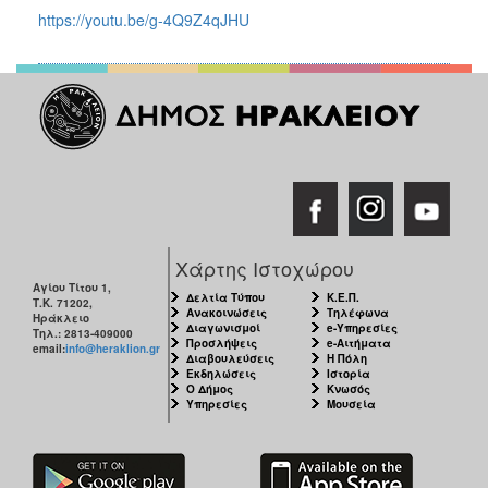
https://youtu.be/g-4Q9Z4qJHU
Χάρτης Ιστοχώρου
Αγίου Τίτου 1,
Δελτία Τύπου
Κ.Ε.Π.
Τ.Κ. 71202,
Ανακοινώσεις
Τηλέφωνα
Ηράκλειο
Διαγωνισμοί
e-Υπηρεσίες
Τηλ.: 2813-409000
Προσλήψεις
e-Αιτήματα
email:
info@heraklion.gr
Διαβουλεύσεις
Η Πόλη
Εκδηλώσεις
Ιστορία
Ο Δήμος
Κνωσός
Υπηρεσίες
Μουσεία