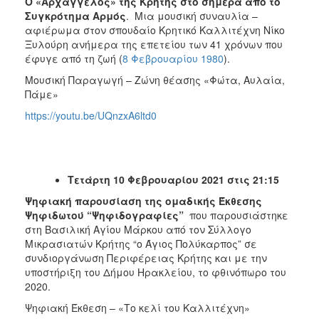
Ο «Αρχάγγελος» της Κρήτης στο σήμερα από το
Συγκρότημα Αρμός
. Μια μουσική συναυλία –
αφιέρωμα στον σπουδαίο Κρητικό Καλλιτέχνη Νίκο
Ξυλούρη ανήμερα της επετείου των 41 χρόνων που
έφυγε από τη ζωή (
8 Φεβρουαρίου
1980
).
Μουσική Παραγωγή – Ζώνη θέασης «Φώτα, Αυλαία,
Πάμε»
https://youtu.be/UQnzxA6ltd0
Τετάρτη 10 Φεβρουαρίου 2021 στις 21:15
Ψηφιακή παρουσίαση της ομαδικής Έκθεσης
Ψηφιδωτού “Ψηφιδογραφίες”
που παρουσιάστηκε
στη Βασιλική Αγίου Μάρκου από τον Σύλλογο
Μικρασιατών Κρήτης “ο Άγιος Πολύκαρπος” σε
συνδιοργάνωση Περιφέρειας Κρήτης και με την
υποστήριξη του Δήμου Ηρακλείου, το φθινόπωρο του
2020.
Ψηφιακή Έκθεση – «Το κελί του Καλλιτέχνη»