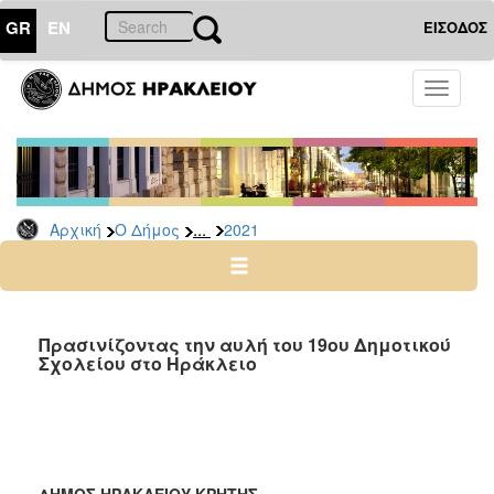
GR
EN
ΕΙΣΟΔΟΣ
Ο
Toggle
ΔΗΜΟΣ
navigati
Δελτία
Τύπου
Αρχείο
...
Αρχική
Ο Δήμος
2021
2026
2025
2024
2023
Πρασινίζοντας την αυλή του 19ου Δημοτικού
Σχολείου στο Ηράκλειο
2022
2021
2020
2019
ΔΗΜΟΣ ΗΡΑΚΛΕΙΟΥ ΚΡΗΤΗΣ