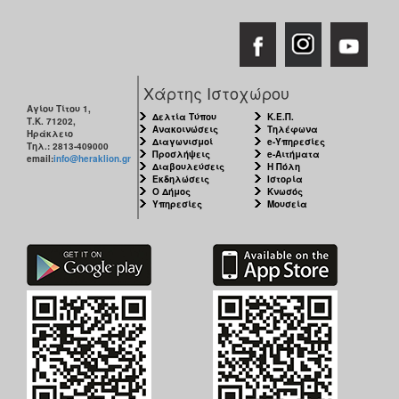
Χάρτης Ιστοχώρου
Αγίου Τίτου 1,
Δελτία Τύπου
Κ.Ε.Π.
Τ.Κ. 71202,
Ανακοινώσεις
Τηλέφωνα
Ηράκλειο
Διαγωνισμοί
e-Υπηρεσίες
Τηλ.: 2813-409000
Προσλήψεις
e-Αιτήματα
email:
info@heraklion.gr
Διαβουλεύσεις
Η Πόλη
Εκδηλώσεις
Ιστορία
Ο Δήμος
Κνωσός
Υπηρεσίες
Μουσεία