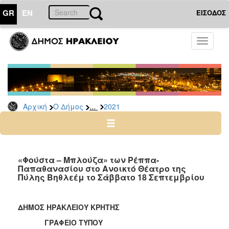
GR
EN
ΕΙΣΟΔΟΣ
Ο
Toggle
ΔΗΜΟΣ
navigati
Δελτία
Τύπου
Αρχείο
...
Αρχική
Ο Δήμος
2021
2026
2025
2024
2023
«Φούστα – Μπλούζα» των Ρέππα-
Παπαθανασίου στο Ανοικτό Θέατρο της
2022
Πύλης Βηθλεέμ το Σάββατο 18 Σεπτεμβρίου
2021
2020
ΔΗΜΟΣ ΗΡΑΚΛΕΙΟΥ ΚΡΗΤΗΣ
2019
ΓΡΑΦΕΙΟ ΤΥΠΟΥ