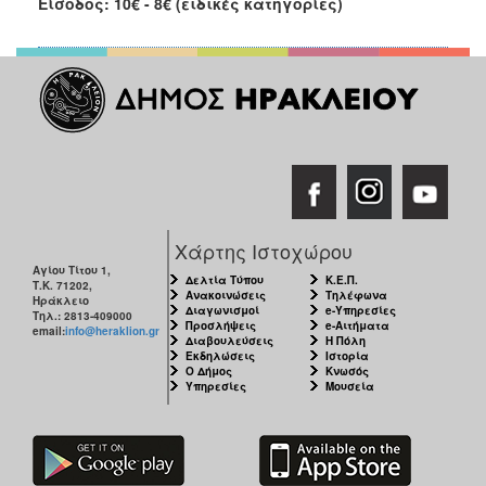
Είσοδος: 10€ - 8€ (ειδικές κατηγορίες)
Χάρτης Ιστοχώρου
Αγίου Τίτου 1,
Δελτία Τύπου
Κ.Ε.Π.
Τ.Κ. 71202,
Ανακοινώσεις
Τηλέφωνα
Ηράκλειο
Διαγωνισμοί
e-Υπηρεσίες
Τηλ.: 2813-409000
Προσλήψεις
e-Αιτήματα
email:
info@heraklion.gr
Διαβουλεύσεις
Η Πόλη
Εκδηλώσεις
Ιστορία
Ο Δήμος
Κνωσός
Υπηρεσίες
Μουσεία