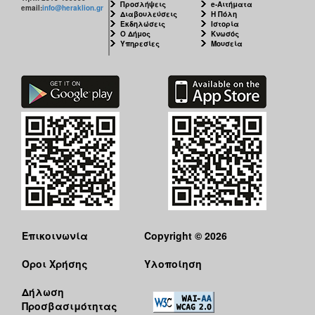
Προσλήψεις
e-Αιτήματα
email:
info@heraklion.gr
Διαβουλεύσεις
Η Πόλη
Εκδηλώσεις
Ιστορία
Ο Δήμος
Κνωσός
Υπηρεσίες
Μουσεία
Επικοινωνία
Copyright © 2026
Όροι Χρήσης
Υλοποίηση
Δήλωση
Προσβασιμότητας