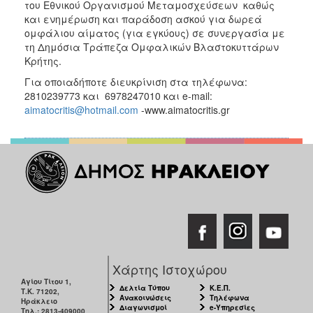
του Εθνικού Οργανισμού Μεταμοσχεύσεων καθώς
και ενημέρωση και παράδοση ασκού για δωρεά
ομφάλιου αίματος (για εγκύους) σε συνεργασία με
τη Δημόσια Τράπεζα Ομφαλικών Βλαστοκυττάρων
Κρήτης.
Για οποιαδήποτε διευκρίνιση στα τηλέφωνα:
2810239773 και 6978247010 και e-mail:
aimatocritis@hotmail.com
-www.aimatocritis.gr
Χάρτης Ιστοχώρου
Αγίου Τίτου 1,
Δελτία Τύπου
Κ.Ε.Π.
Τ.Κ. 71202,
Ανακοινώσεις
Τηλέφωνα
Ηράκλειο
Διαγωνισμοί
e-Υπηρεσίες
Τηλ.: 2813-409000