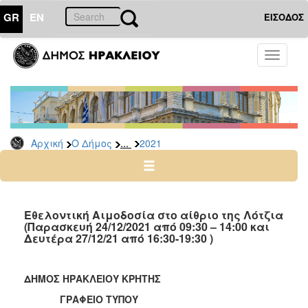
GR
EN
ΕΙΣΟΔΟΣ
Ο
Toggle
ΔΗΜΟΣ
navigati
Δελτία
Τύπου
Αρχείο
...
Αρχική
Ο Δήμος
2021
2026
2025
2024
2023
Εθελοντική Αιμοδοσία στο αίθριο της Λότζια
(Παρασκευή 24/12/2021 από 09:30 – 14:00 και
2022
Δευτέρα 27/12/21 από 16:30-19:30 )
2021
2020
ΔΗΜΟΣ ΗΡΑΚΛΕΙΟΥ ΚΡΗΤΗΣ
2019
ΓΡΑΦΕΙΟ ΤΥΠΟΥ