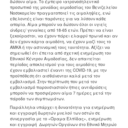
δώσουν αίμα. Το έμπειρο ιατρονοσηλευτικό
προσωπικό της μονάδας αιμοδοσίας του Βενιζελείου
Νοσοκομείου πραγματοποιεί τις αιμοληψίες, ενώ
εθελοντές είναι παρόντες για να λύσουν κάθε
απορία. Αίμα μπορούν να δώσουν όλοι οι υγιείς
άνδρες/ γυναίκες από 18-65 ετών. Πρέπει να είναι
ξεκούραστοι, να έχουν πάρει ελαφρύ πρωινό και αν
δεν έχουν κάρτα αιμοδότη, να έχουν μαζί τους το
ΑΜΚΑ ή την αστυνομική τους ταυτότητα. Αξίζει να
σημειωθεί ότι έπειτα από σχετική ενημέρωση του
Εθνικού Κέντρου Αιμοδοσίας, δεν απαιτείται
περίοδος αποκλεισμού για τους αιμοδότες που
έχουν εμβολιαστεί έναντι της COVID-19, με την
προϋπόθεση ότι αισθάνονται καλά μετά τον
εμβολιασμό. Στην περίπτωση που μετά τον
εμβολιασμό παρουσιαστούν ήπιες αντιδράσεις
μπορούν να προσφέρουν αίμα 7 ημέρες μετά την
πάροδο των συμπτωμάτων.
Παράλληλα υπάρχει η δυνατότητα για ενημέρωση
και εγγραφή δωρητών μυελού των οστών σε
συνεργασία με το «Όραμα Ελπίδας», ενημέρωση
και εγγραφή Δωρητών Οργάνων στο Εθνικό Μητρώο