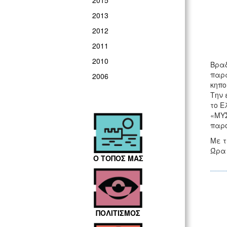
2015
2013
2012
2011
2010
Βραδ
παρα
2006
κηπο
Την 
το Ε
«ΜΥΣ
παρο
Με τ
Ώρα 
Ο ΤΟΠΟΣ ΜΑΣ
ΠΟΛΙΤΙΣΜΟΣ