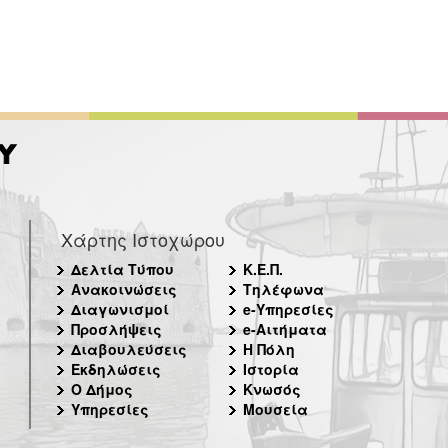
Χάρτης Ιστοχώρου
Δελτία Τύπου
Κ.Ε.Π.
Ανακοινώσεις
Τηλέφωνα
Διαγωνισμοί
e-Υπηρεσίες
Προσλήψεις
e-Αιτήματα
Διαβουλεύσεις
Η Πόλη
Εκδηλώσεις
Ιστορία
Ο Δήμος
Κνωσός
Υπηρεσίες
Μουσεία