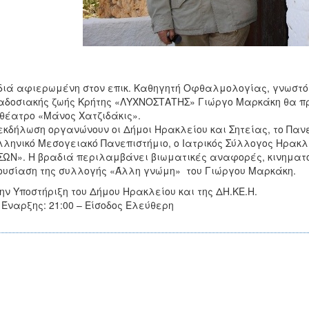
ιά αφιερωμένη στον επικ. Καθηγητή Οφθαλμολογίας, γνωστό 
δοσιακής ζωής Κρήτης «ΛΥΧΝΟΣΤΑΤΗΣ» Γιώργο Μαρκάκη θα πρα
θέατρο «Μάνος Χατζιδάκις».
εκδήλωση οργανώνουν οι Δήμοι Ηρακλείου και Σητείας, το Πανε
λληνικό Μεσογειακό Πανεπιστήμιο, ο Ιατρικός Σύλλογος Ηρακλ
ΩΝ». Η βραδιά περιλαμβάνει βιωματικές αναφορές, κινημα
υσίαση της συλλογής «Άλλη γνώμη» του Γιώργου Μαρκάκη.
ην Υποστήριξη του Δήμου Ηρακλείου και της ΔΗ.ΚΕ.Η.
Έναρξης: 21:00 – Είσοδος Ελεύθερη