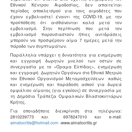
Εθνικού Κέντρου Αιμοδοσίας, δεν απαιτείται
περίοδος αποκλεισμού για τους αιμοδότες που
έχουν εμβολιαστεί έναντι της COVID-19, με την
προϋπόθεση ότι αισθάνονται καλά μετά τον
εμβολιασμό. Στην περίπτωση που μετά τον
εμβολιασμό παρουσιαστούν ήπιες αντιδράσεις
μπορούν να προσφέρουν αίμα 7 ημέρες μετά την
πάροδο των συμπτωμάτων.
Παράλληλα υπάρχει η δυνατότητα για ενημέρωση
και εγγραφή δωρητών μυελού των οστών σε
συνεργασία με το «Όραμα Ελπίδας», ενημέρωση
και εγγραφή Δωρητών Οργάνων στο Εθνικό Μητρώο
του Εθνικού Οργανισμού Μεταμοσχεύσεων καθώς
και ενημέρωση και παράδοση ασκού για δωρεά
ομφάλιου αίματος (για εγκύους) σε συνεργασία με
τη Δημόσια Τράπεζα Ομφαλικών Βλαστοκυττάρων
Κρήτης.
Για οποιαδήποτε διευκρίνιση στα τηλέφωνα:
2810239773 και 6978247010 και e-mail:
aimatocritis@hotmail.com
-www.aimatocritis.gr