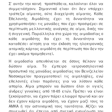
Σ’ αυτήν την κοινή προσπάθεια, καλούνται όλοι να
συμμετάσχουν. Σημαντικό είναι ότι δεν υπάρχει
τράπεζα αίματος, ούτε διαχείριση αίματος. Κάθε
Εθελοντής Αιμοδότης έχει τη δυνατότητα να
χρησιμοποιήσει τις μονάδες που έχει προσφέρει σε
περίπτωση μελλοντικής ανάγκης σε αίμα, δικής του
ή συγγενική. Παράλληλα στο χώρο της αιμοδοσίας ο
κάθε αιμοδότης θα έχει τη δυνατότητα να
καταθέσει αίτηση για την έκδοση της ηλεκτρονικής
ατομικής κάρτας αιμοδότη σε περίπτωση που δεν την
έχει ακόμα προμηθευτεί
.
Η αιμοδοσία απευθύνεται σε όσους θέλουν να
δώσουν αίμα. Το έμπειρο ιατρονοσηλευτικό
προσωπικό της μονάδας αιμοδοσίας του Βενιζελείου
Νοσοκομείου πραγματοποιεί τις αιμοληψίες, ενώ
εθελοντές είναι παρόντες για να λύσουν κάθε
απορία. Αίμα μπορούν να δώσουν όλοι οι υγιείς
άνδρες/ γυναίκες από 18-65 ετών. Πρέπει να είναι
ξεκούραστοι, να έχουν πάρει ελαφρύ πρωινό και αν
δεν έχουν κάρτα αιμοδότη, να έχουν μαζί τους το
ΑΜΚΑ ή την αστυνομική τους ταυτότητα. Αξίζει να
σημειωθεί ότι έπειτα από σχετική ενημέρωση του