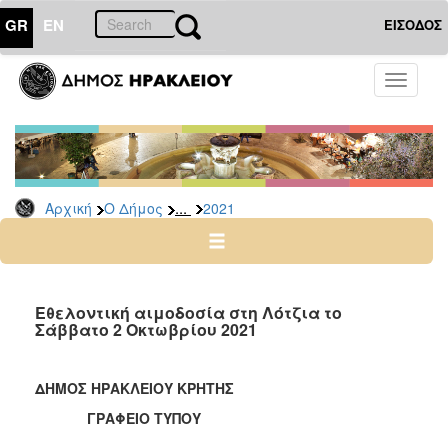
GR
EN
ΕΙΣΟΔΟΣ
Ο
Toggle
ΔΗΜΟΣ
navigati
Δελτία
Τύπου
Αρχείο
...
Αρχική
Ο Δήμος
2021
2026
2025
2024
2023
Εθελοντική αιμοδοσία στη Λότζια το
Σάββατο 2 Οκτωβρίου 2021
2022
2021
ΔΗΜΟΣ ΗΡΑΚΛΕΙΟΥ ΚΡΗΤΗΣ
2020
ΓΡΑΦΕΙΟ ΤΥΠΟΥ
2019