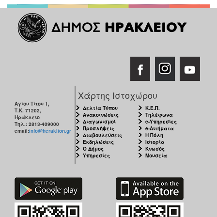
Χάρτης Ιστοχώρου
Αγίου Τίτου 1,
Δελτία Τύπου
Κ.Ε.Π.
Τ.Κ. 71202,
Ανακοινώσεις
Τηλέφωνα
Ηράκλειο
Διαγωνισμοί
e-Υπηρεσίες
Τηλ.: 2813-409000
Προσλήψεις
e-Αιτήματα
email:
info@heraklion.gr
Διαβουλεύσεις
Η Πόλη
Εκδηλώσεις
Ιστορία
Ο Δήμος
Κνωσός
Υπηρεσίες
Μουσεία