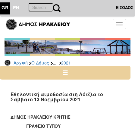
GR
EN
ΕΙΣΟΔΟΣ
Ο
Toggle
ΔΗΜΟΣ
navigati
Δελτία
Τύπου
Αρχείο
...
Αρχική
Ο Δήμος
2021
2026
2025
2024
2023
Εθελοντική αιμοδοσία στη Λότζια το
Σάββατο 13 Νοεμβρίου 2021
2022
2021
ΔΗΜΟΣ ΗΡΑΚΛΕΙΟΥ ΚΡΗΤΗΣ
2020
ΓΡΑΦΕΙΟ ΤΥΠΟΥ
2019