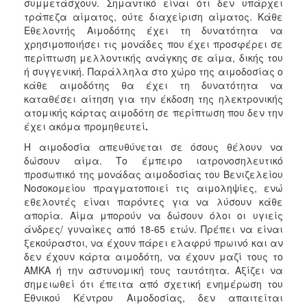
συμμετάσχουν. Σημαντικό είναι ότι δεν υπάρχει
τράπεζα αίματος, ούτε διαχείριση αίματος. Κάθε
Εθελοντής Αιμοδότης έχει τη δυνατότητα να
χρησιμοποιήσει τις μονάδες που έχει προσφέρει σε
περίπτωση μελλοντικής ανάγκης σε αίμα, δικής του
ή συγγενική. Παράλληλα στο χώρο της αιμοδοσίας ο
κάθε αιμοδότης θα έχει τη δυνατότητα να
καταθέσει αίτηση για την έκδοση της ηλεκτρονικής
ατομικής κάρτας αιμοδότη σε περίπτωση που δεν την
έχει ακόμα προμηθευτεί
.
Η αιμοδοσία απευθύνεται σε όσους θέλουν να
δώσουν αίμα. Το έμπειρο ιατρονοσηλευτικό
προσωπικό της μονάδας αιμοδοσίας του Βενιζελείου
Νοσοκομείου πραγματοποιεί τις αιμοληψίες, ενώ
εθελοντές είναι παρόντες για να λύσουν κάθε
απορία. Αίμα μπορούν να δώσουν όλοι οι υγιείς
άνδρες/ γυναίκες από 18-65 ετών. Πρέπει να είναι
ξεκούραστοι, να έχουν πάρει ελαφρύ πρωινό και αν
δεν έχουν κάρτα αιμοδότη, να έχουν μαζί τους το
ΑΜΚΑ ή την αστυνομική τους ταυτότητα. Αξίζει να
σημειωθεί ότι έπειτα από σχετική ενημέρωση του
Εθνικού Κέντρου Αιμοδοσίας, δεν απαιτείται