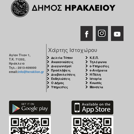
Χάρτης Ιστοχώρου
Αγίου Τίτου 1,
Δελτία Τύπου
Κ.Ε.Π.
Τ.Κ. 71202,
Ανακοινώσεις
Τηλέφωνα
Ηράκλειο
Διαγωνισμοί
e-Υπηρεσίες
Τηλ.: 2813-409000
Προσλήψεις
e-Αιτήματα
email:
info@heraklion.gr
Διαβουλεύσεις
Η Πόλη
Εκδηλώσεις
Ιστορία
Ο Δήμος
Κνωσός
Υπηρεσίες
Μουσεία