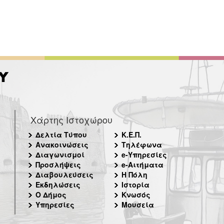
Χάρτης Ιστοχώρου
Δελτία Τύπου
Κ.Ε.Π.
Ανακοινώσεις
Τηλέφωνα
Διαγωνισμοί
e-Υπηρεσίες
Προσλήψεις
e-Αιτήματα
Διαβουλεύσεις
Η Πόλη
Εκδηλώσεις
Ιστορία
Ο Δήμος
Κνωσός
Υπηρεσίες
Μουσεία