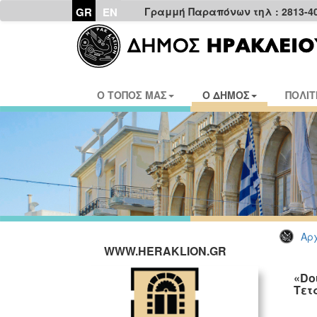
GR
EN
Γραμμή Παραπόνων τηλ : 2813-4
Ο ΤΟΠΟΣ ΜΑΣ
Ο ΔΗΜΟΣ
ΠΟΛΙΤ
Αρχ
WWW.HERAKLION.GR
«Do
Τετ