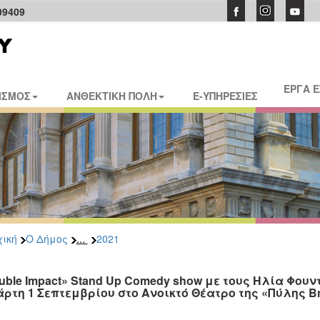
09409
ΕΡΓΑ 
ΙΣΜΟΣ
ΑΝΘΕΚΤΙΚΗ ΠΟΛΗ
E-ΥΠΗΡΕΣΙΕΣ
...
ική
Ο Δήμος
2021
uble Impact» Stand Up Comedy show με τους Ηλία Φου
άρτη 1 Σεπτεμβρίου στο Ανοικτό Θέατρο της «Πύλης 