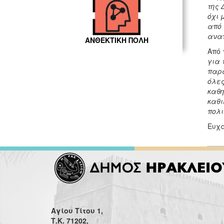
της 
όχι 
από 
αναπ
ΑΝΘΕΚΤΙΚΗ ΠΟΛΗ
Από 
για 
παρά
όλες
καθη
καθι
πολι
Ευχα
Αγίου Τίτου 1,
Τ.Κ. 71202,