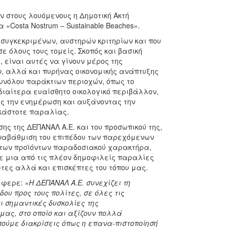
 στους λουόμενους η Δημοτική Ακτή
«Costa Nostrum – Sustainable Beaches».
 συγκεκριμένων, αυστηρών κριτηρίων και που
ε όλους τους τομείς. Σκοπός και βασική
 είναι αυτές να γίνουν μέρος της
 αλλά και πυρήνας οικονομικής ανάπτυξης
συνόλου παράκτιων περιοχών, όπως το
διαίτερα ευαίσθητο οικολογικό περιβάλλον,
ας την ενημέρωση και αυξάνοντας την
εκάστοτε παραλίας.
σης της ΔΕΠΑΝΑΛ Α.Ε. και του προσωπικού της,
αναβάθμιση του επιπέδου των παρεχόμενων
ι των προϊόντων παραδοσιακού χαρακτήρα,
ε μια από τις πλέον δημοφιλείς παραλίες
τες αλλά και επισκέπτες του τόπου μας.
έφερε:
«Η ΔΕΠΑΝΑΛ Α.Ε. συνεχίζει τη
ου προς τους πολίτες, σε όλες τις
ι σημαντικές δυσκολίες της
μας, στο οποίο και αξίζουν πολλά
ύμε διακρίσεις όπως η επανα-πιστοποίησή