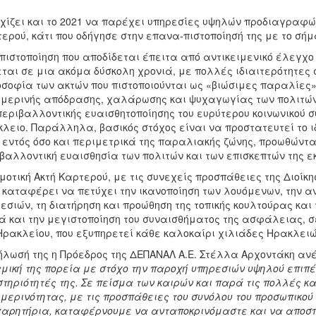
χίζει και το 2021 να παρέχει υπηρεσίες υψηλών προδιαγραφών
ερού, κάτι που οδήγησε στην επανα-πιστοποίησή της με το σήμα 
πιστοποίηση που αποδίδεται έπειτα από αντικειμενικό έλεγχο
ται σε μια ακόμα δύσκολη χρονιά, με πολλές ιδιαιτερότητες σ
σοφία των ακτών που πιστοποιούνται ως «βιώσιμες παραλίες»,
μερινής απόδρασης, χαλάρωσης και ψυχαγωγίας των πολιτών,
περιβαλλοντικής ευαισθητοποίησης του ευρύτερου κοινωνικού 
λειο. Παράλληλα, βασικός στόχος είναι να προστατευτεί το ι
 εντός όσο και περιμετρικά της παραλιακής ζώνης, προωθώντ
βαλλοντική ευαισθησία των πολιτών και των επισκεπτών της 
μοτική Ακτή Καρτερού, με τις συνεχείς προσπάθειες της Διοίκη
 καταφέρει να πετύχει την ικανοποίηση των λουόμενων, την 
εσιών, τη διατήρηση και προώθηση της τοπικής κουλτούρας κα
 και την μεγιστοποίηση του συναισθήματος της ασφάλειας, σ
Ηρακλείου, που εξυπηρετεί κάθε καλοκαίρι χιλιάδες Ηρακλειώ
ήλωσή της η Πρόεδρος της ΔΕΠΑΝΑΛ Α.Ε. Στέλλα Αρχοντάκη αν
μική της πορεία με στόχο την παροχή υπηρεσιών υψηλού επιπέδ
τηριότητές της. Σε πείσμα των καιρών και παρά τις πολλές κα
μερινότητας, με τις προσπάθειες του συνόλου του προσωπικού 
αρητήρια, καταφέρνουμε να ανταποκρινόμαστε και να αποσπο