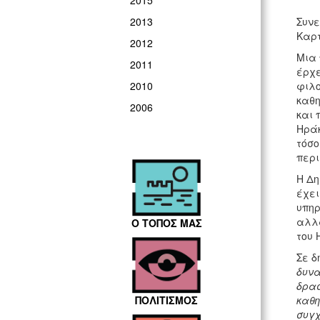
2015
Συνε
2013
Καρτ
2012
Μια 
2011
έρχε
φιλο
2010
καθη
2006
και 
Ηράκ
τόσο
περι
Η Δη
έχει
υπηρ
αλλά
Ο ΤΟΠΟΣ ΜΑΣ
του 
Σε δ
δυνα
δρασ
καθη
ΠΟΛΙΤΙΣΜΟΣ
συγχ