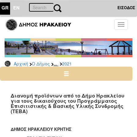
GR
EN
ΕΙΣΟΔΟΣ
Ο
Toggle
ΔΗΜΟΣ
navigati
Δελτία
Τύπου
Αρχείο
...
Αρχική
Ο Δήμος
2021
2026
2025
2024
2023
Διανομή προϊόντων από το Δήμο Ηρακλείου
για τους δικαιούχους του Προγράμματος
2022
Επισιτιστικής & Βασικής Υλικής Συνδρομής
2021
(ΤΕΒΑ)
2020
2019
ΔΗΜΟΣ ΗΡΑΚΛΕΙΟΥ ΚΡΗΤΗΣ