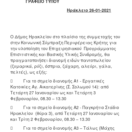
2018
ΓΡΑΦΕΙΟ ΤΥΠΟΥ
2017
Ηράκλειο 26-01-2021
2016
2015
2013
Ο Δήμος Ηρακλείου στο πλαίσιο της συμμετοχής του
στην Κοινωνική Σύμπραξη Περιφέρειας Κρήτης για
2012
την υλοποίηση του Επιχειρησιακού Προγράμματος
2011
Επισιτιστικής και Βασικής Υλικής Συνδρομής, θα
πραγματοποιήσει διανομή ειδών παντοπωλείου
2010
(ζυμαρικά, ρύζι, όσπρια, ζάχαρη, αλεύρι, γάλα,
2006
πελτές), ως εξής:
 Για το σημείο διανομής Α1 - Εργατικές
Κατοικίες Αγ. Αικατερίνης (Σ. Σολωμού 14): από
Τετάρτη 27 Ιανουαρίου ως και Τετάρτη 3
Φεβρουαρίου, 08.30 – 13.30
Ο
ΤΟΠΟΣ
 Για το σημείο διανομής Α2 - Παγκρήτιο Στάδιο
ΜΑΣ
Ηρακλείου (θύρα 3), από Τετάρτη 27 Ιανουαρίου ως
και Τρίτη 2 Φεβρουαρίου, 08.30 – 13.30
ΠΟΛΙΤΙΣΜΟΣ
 Για το σημείο διανομής Α3 – Τάλως (Μάχης