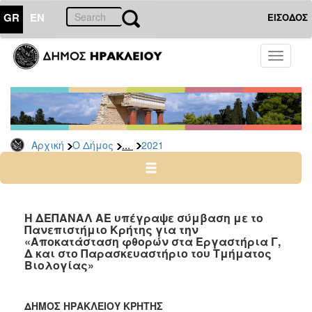
GR
EN
ΕΙΣΟΔΟΣ
Ο
Toggle
ΔΗΜΟΣ
navigati
Δελτία
Τύπου
Αρχείο
...
Αρχική
Ο Δήμος
2021
2026
2025
2024
2023
Η ΔΕΠΑΝΑΛ ΑΕ υπέγραψε σύμβαση με το
Πανεπιστήμιο Κρήτης για την
2022
«Αποκατάσταση φθορών στα Εργαστήρια Γ,
2021
Δ και στο Παρασκευαστήριο του Τμήματος
Βιολογίας»
2020
2019
ΔΗΜΟΣ ΗΡΑΚΛΕΙΟΥ ΚΡΗΤΗΣ