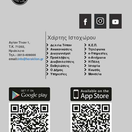
Χάρτης Ιστοχώρου
Αγίου Τίτου 1,
Δελτία Τύπου
Κ.Ε.Π.
Τ.Κ. 71202,
Ανακοινώσεις
Τηλέφωνα
Ηράκλειο
Διαγωνισμοί
e-Υπηρεσίες
Τηλ.: 2813-409000
Προσλήψεις
e-Αιτήματα
email:
info@heraklion.gr
Διαβουλεύσεις
Η Πόλη
Εκδηλώσεις
Ιστορία
Ο Δήμος
Κνωσός
Υπηρεσίες
Μουσεία