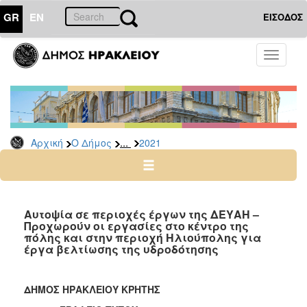
GR
EN
ΕΙΣΟΔΟΣ
Ο
Toggle
ΔΗΜΟΣ
navigati
Δελτία
Τύπου
Αρχείο
...
Αρχική
Ο Δήμος
2021
2026
2025
2024
2023
Αυτοψία σε περιοχές έργων της ΔΕΥΑΗ –
Προχωρούν οι εργασίες στο κέντρο της
2022
πόλης και στην περιοχή Ηλιούπολης για
2021
έργα βελτίωσης της υδροδότησης
2020
2019
ΔΗΜΟΣ ΗΡΑΚΛΕΙΟΥ ΚΡΗΤΗΣ