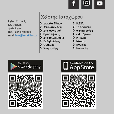
Χάρτης Ιστοχώρου
Αγίου Τίτου 1,
Δελτία Τύπου
Κ.Ε.Π.
Τ.Κ. 71202,
Ανακοινώσεις
Τηλέφωνα
Ηράκλειο
Διαγωνισμοί
e-Υπηρεσίες
Τηλ.: 2813-409000
Προσλήψεις
e-Αιτήματα
email:
info@heraklion.gr
Διαβουλεύσεις
Η Πόλη
Εκδηλώσεις
Ιστορία
Ο Δήμος
Κνωσός
Υπηρεσίες
Μουσεία