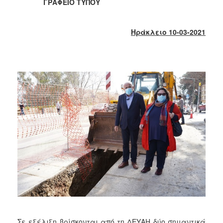
2018
ΓΡΑΦΕΙΟ ΤΥΠΟΥ
2017
2016
Ηράκλειο 10-03-2021
2015
2013
2012
2011
2010
2006
Ο
ΤΟΠΟΣ
ΜΑΣ
ΠΟΛΙΤΙΣΜΟΣ
Σε εξέλιξη βρίσκονται από τη ΔΕΥΑΗ δύο σημαντικά