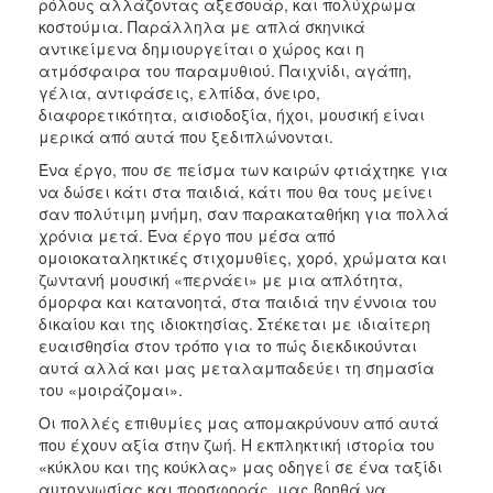
ρόλους αλλάζοντας αξεσουάρ, και πολύχρωμα
κοστούμια. Παράλληλα με απλά σκηνικά
αντικείμενα δημιουργείται ο χώρος και η
ατμόσφαιρα του παραμυθιού. Παιχνίδι, αγάπη,
γέλια, αντιφάσεις, ελπίδα, όνειρο,
διαφορετικότητα, αισιοδοξία, ήχοι, μουσική είναι
μερικά από αυτά που ξεδιπλώνονται.
Ένα έργο, που σε πείσμα των καιρών φτιάχτηκε για
να δώσει κάτι στα παιδιά, κάτι που θα τους μείνει
σαν πολύτιμη μνήμη, σαν παρακαταθήκη για πολλά
χρόνια μετά. Ένα έργο που μέσα από
ομοιοκαταληκτικές στιχομυθίες, χορό, χρώματα και
ζωντανή μουσική «περνάει» με μια απλότητα,
όμορφα και κατανοητά, στα παιδιά την έννοια του
δικαίου και της ιδιοκτησίας. Στέκεται με ιδιαίτερη
ευαισθησία στον τρόπο για το πώς διεκδικούνται
αυτά αλλά και μας μεταλαμπαδεύει τη σημασία
του «μοιράζομαι».
Οι πολλές επιθυμίες μας απομακρύνουν από αυτά
που έχουν αξία στην ζωή. Η εκπληκτική ιστορία του
«κύκλου και της κούκλας» μας οδηγεί σε ένα ταξίδι
αυτογνωσίας και προσφοράς, μας βοηθά να