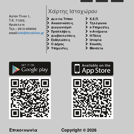
Χάρτης Ιστοχώρου
Αγίου Τίτου 1,
Δελτία Τύπου
Κ.Ε.Π.
Τ.Κ. 71202,
Ανακοινώσεις
Τηλέφωνα
Ηράκλειο
Διαγωνισμοί
e-Υπηρεσίες
Τηλ.: 2813-409000
Προσλήψεις
e-Αιτήματα
email:
info@heraklion.gr
Διαβουλεύσεις
Η Πόλη
Εκδηλώσεις
Ιστορία
Ο Δήμος
Κνωσός
Υπηρεσίες
Μουσεία
Επικοινωνία
Copyright © 2026