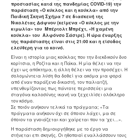
προστασίας κατά της πανδημίας COVID-19)
την
παράσταση «Ο κύκλος και η κούκλα» από την
Παιδική Σκηνή Σχήμα 7 σε διασκευή της
Νικολέτας Δάφνου (κείμενα «Ο κύκλος με την
κιμωλία» του Μπέρτολτ Μπρέχτ, «Η χαμένη
κούκλα» του Αλφόνσο Σάστρε). Η ώρα έναρξης
της παράστασης είναι στις 21:00 και η είσοδος
ελεύθερη για το κοινό.
Είναι η ιστορία μιας κούκλας που την διεκδικούν δυο
κορίτσια, η Ροζίτα και η Πάκα. Η μία θέλει να την
έχει ως απόκτημα, η άλλη θέλει να την προσέχει. Η
σολομώντεια λύση θα δοθεί για ακόμα μια φορά
από έναν παράξενο δικαστή, τον παλιατζή,
υπενθυμίζοντας πως πάντοτε περισσεύει μια
σταγόνα καλοσύνης ικανή να ξεχειλίσει ολόκληρο
τον κόσμο.
Σε ποιόν ανήκουν τελικά τα πράγματα; «Τα
πράγματα ανήκουν όχι σε όποιον λάχει, μα σε
όποιον τα γνοιάζεται και χαίρεται που τα ‘χει…».
Η παράσταση δημιουργήθηκε με το έργο να
στήνεται επι σκηνής. Οι ηθοποιοί εναλλάσσουν τους