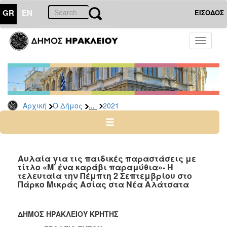
GR
EN
ΕΙΣΟΔΟΣ
Ο
Toggle
ΔΗΜΟΣ
navigati
Δελτία
Τύπου
Αρχείο
...
Αρχική
Ο Δήμος
2021
2026
2025
2024
2023
Αυλαία για τις παιδικές παραστάσεις με
τίτλο «Μ’ ένα καράβι παραμύθια»- Η
2022
τελευταία την Πέμπτη 2 Σεπτεμβρίου στο
2021
Πάρκο Μικράς Ασίας στα Νέα Αλάτσατα
2020
2019
ΔΗΜΟΣ ΗΡΑΚΛΕΙΟΥ ΚΡΗΤΗΣ