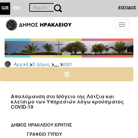
GR
EN
ΕΙΣΟΔΟΣ
Ο
Toggle
ΔΗΜΟΣ
navigati
Δελτία
Τύπου
Αρχείο
...
Αρχική
Ο Δήμος
2021
2026
2025
2024
2023
Απολύμανση στο Ισόγειο της Λότζια και
κλείσιμο των Υπηρεσιών λόγω κρούσματος
2022
COVID-19
2021
2020
ΔΗΜΟΣ ΗΡΑΚΛΕΙΟΥ ΚΡΗΤΗΣ
2019
ΓΡΑΦΕΙΟ ΤΥΠΟΥ