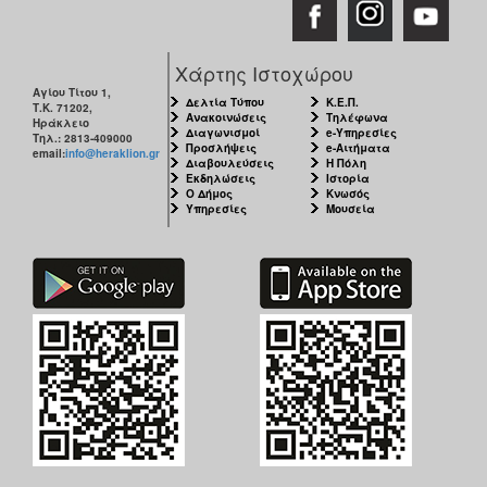
ΑΝΘΕΚΤΙΚΗ
ΠΟΛΗ
Χάρτης Ιστοχώρου
Αγίου Τίτου 1,
Δελτία Τύπου
Κ.Ε.Π.
Τ.Κ. 71202,
Ανακοινώσεις
Τηλέφωνα
Ηράκλειο
Διαγωνισμοί
e-Υπηρεσίες
Τηλ.: 2813-409000
Προσλήψεις
e-Αιτήματα
email:
info@heraklion.gr
Διαβουλεύσεις
Η Πόλη
Εκδηλώσεις
Ιστορία
Ο Δήμος
Κνωσός
Υπηρεσίες
Μουσεία