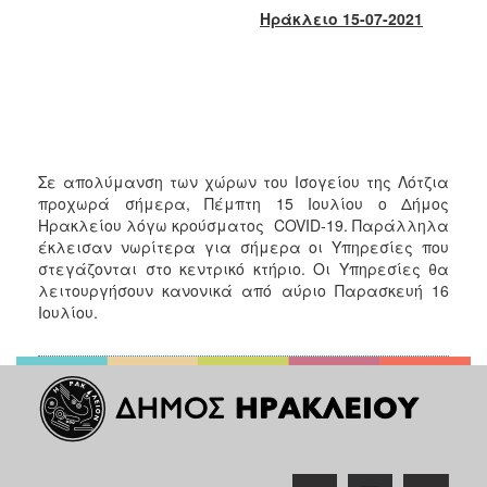
2018
Ηράκλειο 15-07-2021
2017
2016
2015
2013
2012
Σε απολύμανση των χώρων του Ισογείου της Λότζια
2011
προχωρά σήμερα, Πέμπτη 15 Ιουλίου ο Δήμος
Ηρακλείου λόγω κρούσματος COVID-19. Παράλληλα
2010
έκλεισαν νωρίτερα για σήμερα οι Υπηρεσίες που
2006
στεγάζονται στο κεντρικό κτήριο. Οι Υπηρεσίες θα
λειτουργήσουν κανονικά από αύριο Παρασκευή 16
Ιουλίου.
Ο
ΤΟΠΟΣ
ΜΑΣ
ΠΟΛΙΤΙΣΜΟΣ