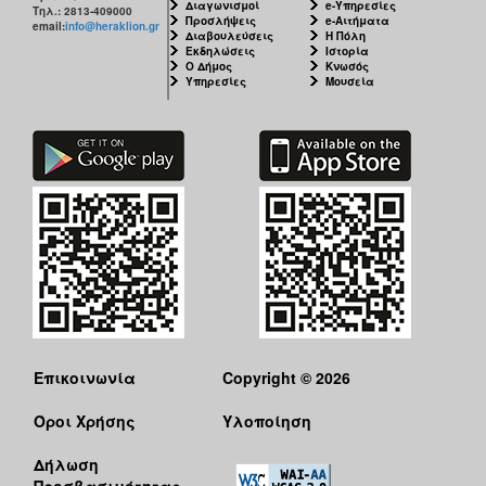
Διαγωνισμοί
e-Υπηρεσίες
ΑΝΘΕΚΤΙΚΗ
Τηλ.: 2813-409000
Προσλήψεις
e-Αιτήματα
email:
info@heraklion.gr
ΠΟΛΗ
Διαβουλεύσεις
Η Πόλη
Εκδηλώσεις
Ιστορία
Ο Δήμος
Κνωσός
Υπηρεσίες
Μουσεία
Επικοινωνία
Copyright © 2026
Όροι Χρήσης
Υλοποίηση
Δήλωση
Προσβασιμότητας