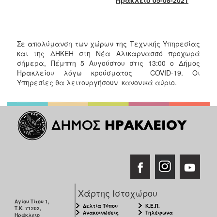
2018
2017
2016
Σε απολύμανση των χώρων της Τεχνικής Υπηρεσίας
2015
και της ΔΗΚΕΗ στη Νέα Αλικαρνασσό προχωρά
2013
σήμερα, Πέμπτη 5 Αυγούστου στις 13:00 ο Δήμος
Ηρακλείου λόγω κρούσματος COVID-19. Οι
2012
Υπηρεσίες θα λειτουργήσουν κανονικά αύριο.
2011
2010
2006
Ο
ΤΟΠΟΣ
ΜΑΣ
Χάρτης Ιστοχώρου
ΠΟΛΙΤΙΣΜΟΣ
Αγίου Τίτου 1,
Δελτία Τύπου
Κ.Ε.Π.
Τ.Κ. 71202,
Ανακοινώσεις
Τηλέφωνα
Ηράκλειο