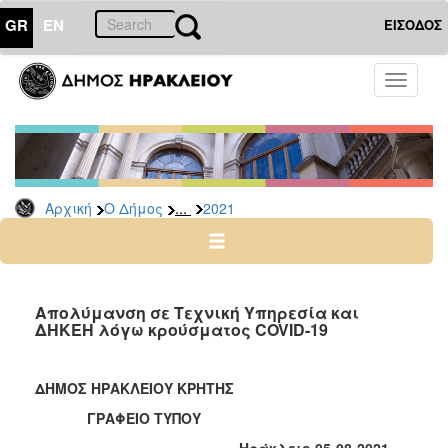
GR
EN
ΕΙΣΟΔΟΣ
Ο
Toggle
ΔΗΜΟΣ
navigati
Δελτία
Τύπου
Αρχείο
...
Αρχική
Ο Δήμος
2021
2026
2025
2024
2023
Απολύμανση σε Τεχνική Υπηρεσία και
ΔΗΚΕΗ λόγω κρούσματος COVID-19
2022
2021
ΔΗΜΟΣ ΗΡΑΚΛΕΙΟΥ ΚΡΗΤΗΣ
2020
ΓΡΑΦΕΙΟ ΤΥΠΟΥ
2019
Ηράκλειο 05-08-2021