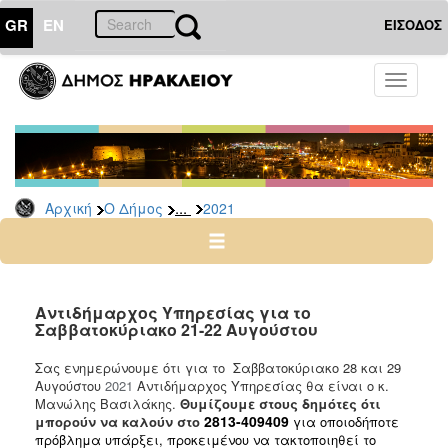
GR
EN
ΕΙΣΟΔΟΣ
Ο
Toggle
ΔΗΜΟΣ
navigati
Δελτία
Τύπου
Αρχείο
...
Αρχική
Ο Δήμος
2021
2026
2025
2024
2023
Αντιδήμαρχος Υπηρεσίας για το
Σαββατοκύριακο 21-22 Αυγούστου
2022
2021
Σας ενημερώνουμε ότι για το Σαββατοκύριακο 28 και 29
Αυγούστου
2021
Αντιδήμαρχος Υπηρεσίας θα είναι ο κ.
2020
Μανώλης Βασιλάκης.
Θυμίζουμε στους δημότες ότι
2019
2813-409409
μπορούν να καλούν στο
για οποιοδήποτε
πρόβλημα υπάρξει, προκειμένου να τακτοποιηθεί το