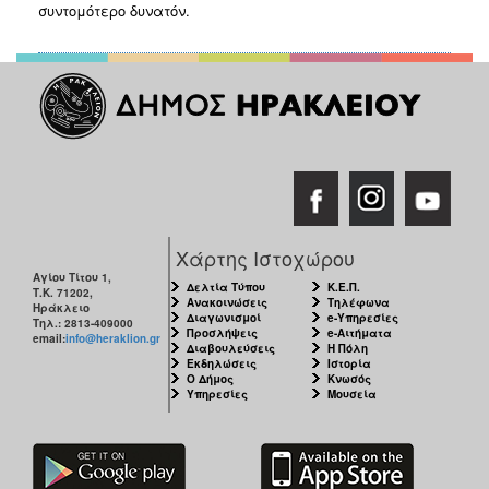
2018
συντομότερο δυνατόν.
2017
2016
2015
2013
2012
2011
2010
Χάρτης Ιστοχώρου
2006
Αγίου Τίτου 1,
Δελτία Τύπου
Κ.Ε.Π.
Τ.Κ. 71202,
Ανακοινώσεις
Τηλέφωνα
Ηράκλειο
Διαγωνισμοί
e-Υπηρεσίες
Τηλ.: 2813-409000
Προσλήψεις
e-Αιτήματα
email:
info@heraklion.gr
Διαβουλεύσεις
Η Πόλη
Εκδηλώσεις
Ιστορία
Ο
Ο Δήμος
Κνωσός
ΤΟΠΟΣ
Υπηρεσίες
Μουσεία
ΜΑΣ
ΠΟΛΙΤΙΣΜΟΣ