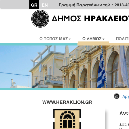
GR
EN
Γραμμή Παραπόνων τηλ : 2813-4
Ο ΤΟΠΟΣ ΜΑΣ
Ο ΔΗΜΟΣ
ΠΟΛΙΤ
Αρχ
WWW.HERAKLION.GR
Αντ
Σας 