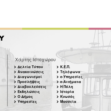
Χάρτης Ιστοχώρου
Δελτία Τύπου
Κ.Ε.Π.
Ανακοινώσεις
Τηλέφωνα
Διαγωνισμοί
e-Υπηρεσίες
Προσλήψεις
e-Αιτήματα
Διαβουλεύσεις
Η Πόλη
Εκδηλώσεις
Ιστορία
Ο Δήμος
Κνωσός
Υπηρεσίες
Μουσεία