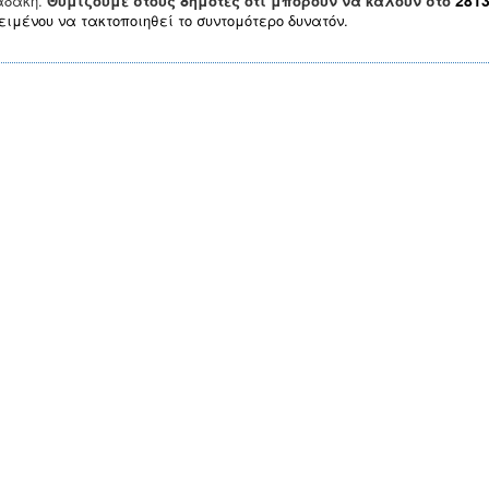
281
αδάκη.
Θυμίζουμε στους δημότες ότι μπορούν να καλούν στο
ειμένου να τακτοποιηθεί το συντομότερο δυνατόν.