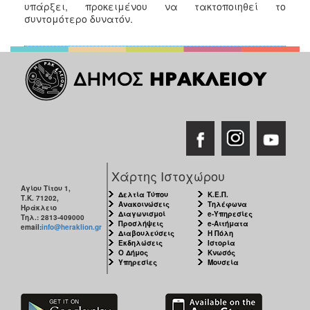
2018
υπάρξει, προκειμένου να τακτοποιηθεί το
συντομότερο δυνατόν.
2017
2016
2015
2013
2012
2011
2010
2006
Χάρτης Ιστοχώρου
Αγίου Τίτου 1,
Δελτία Τύπου
Κ.Ε.Π.
Τ.Κ. 71202,
Ανακοινώσεις
Τηλέφωνα
Ηράκλειο
Διαγωνισμοί
e-Υπηρεσίες
Τηλ.: 2813-409000
Προσλήψεις
e-Αιτήματα
email:
info@heraklion.gr
Διαβουλεύσεις
Η Πόλη
Ο
Εκδηλώσεις
Ιστορία
ΤΟΠΟΣ
Ο Δήμος
Κνωσός
ΜΑΣ
Υπηρεσίες
Μουσεία
ΠΟΛΙΤΙΣΜΟΣ