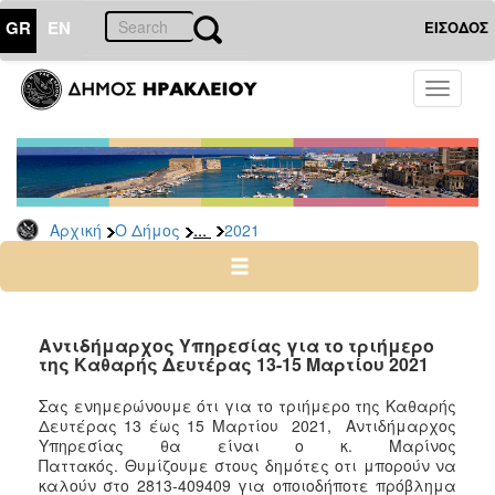
GR
EN
ΕΙΣΟΔΟΣ
Ο
Toggle
ΔΗΜΟΣ
navigati
Δελτία
Τύπου
Αρχείο
...
Αρχική
Ο Δήμος
2021
2026
2025
2024
2023
Αντιδήμαρχος Υπηρεσίας για το τριήμερο
της Καθαρής Δευτέρας 13-15 Μαρτίου 2021
2022
2021
Σας ενημερώνουμε ότι για το τριήμερο της Καθαρής
Δευτέρας 13 έως 15 Μαρτίου
2021
,
Αντιδήμαρχος
2020
Υπηρεσίας θα είναι ο κ. Μαρίνος
2019
Παττακός.
Θυμίζουμε στους δημότες οτι μπορούν να
καλούν στο
2813-409409
για οποιοδήποτε πρόβλημα