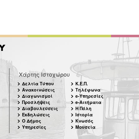
Χάρτης Ιστοχώρου
Δελτία Τύπου
Κ.Ε.Π.
Ανακοινώσεις
Τηλέφωνα
Διαγωνισμοί
e-Υπηρεσίες
Προσλήψεις
e-Αιτήματα
Διαβουλεύσεις
Η Πόλη
Εκδηλώσεις
Ιστορία
Ο Δήμος
Κνωσός
Υπηρεσίες
Μουσεία