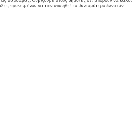
τας Βαρδαβάς.
Θυμίζουμε στους δημότες οτι μπορούν να καλο
ξει, προκειμένου να τακτοποιηθεί το συντομότερο δυνατόν.