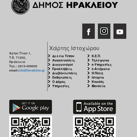
ΑΝΘΕΚΤΙΚΗ
ΠΟΛΗ
Χάρτης Ιστοχώρου
Αγίου Τίτου 1,
Δελτία Τύπου
Κ.Ε.Π.
Τ.Κ. 71202,
Ανακοινώσεις
Τηλέφωνα
Ηράκλειο
Διαγωνισμοί
e-Υπηρεσίες
Τηλ.: 2813-409000
Προσλήψεις
e-Αιτήματα
email:
info@heraklion.gr
Διαβουλεύσεις
Η Πόλη
Εκδηλώσεις
Ιστορία
Ο Δήμος
Κνωσός
Υπηρεσίες
Μουσεία