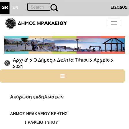
GR
EN
ΕΙΣΟΔΟΣ
Ο
Toggle
ΔΗΜΟΣ
navigati
Δελτία
Τύπου
Αρχείο
Αρχική
Ο Δήμος
Δελτία Τύπου
Αρχείο
2026
2021
2025
2024
2023
2022
Ακύρωση εκδηλώσεων
2021
2020
ΔΗΜΟΣ ΗΡΑΚΛΕΙΟΥ ΚΡΗΤΗΣ
2019
ΓΡΑΦΕΙΟ ΤΥΠΟΥ