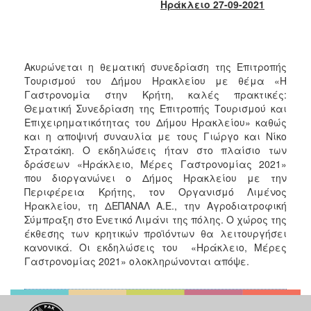
2018
Ηράκλειο 27-09-2021
2017
2016
2015
Ακυρώνεται η θεματική συνεδρίαση της Επιτροπής
Τουρισμού του Δήμου Ηρακλείου με θέμα «Η
2013
Γαστρονομία στην Κρήτη, καλές πρακτικές:
2012
Θεματική Συνεδρίαση της Επιτροπής Τουρισμού και
Επιχειρηματικότητας του Δήμου Ηρακλείου» καθώς
2011
και η αποψινή συναυλία με τους Γιώργο και Νίκο
2010
Στρατάκη. Ο εκδηλώσεις ήταν στο πλαίσιο των
δράσεων «Ηράκλειο, Μέρες Γαστρονομίας 2021»
2006
που διοργανώνει ο Δήμος Ηρακλείου με την
Περιφέρεια Κρήτης, τον Οργανισμό Λιμένος
Ηρακλείου, τη ΔΕΠΑΝΑΛ Α.Ε., την Αγροδιατροφική
Σύμπραξη στο Ενετικό Λιμάνι της πόλης. Ο χώρος της
έκθεσης των κρητικών προϊόντων θα λειτουργήσει
Ο
ΤΟΠΟΣ
κανονικά. Οι εκδηλώσεις του «Ηράκλειο, Μέρες
ΜΑΣ
Γαστρονομίας 2021» ολοκληρώνονται απόψε.
ΠΟΛΙΤΙΣΜΟΣ