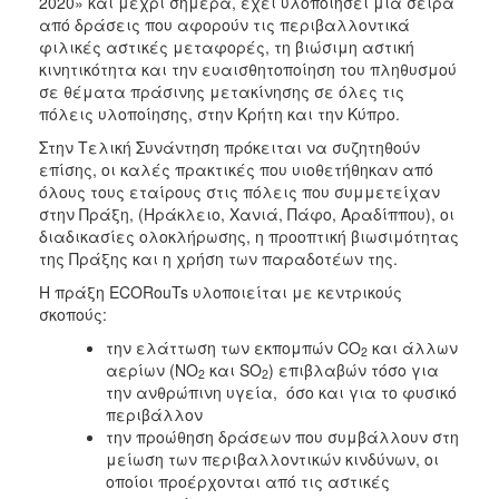
2020» και μέχρι σήμερα, έχει υλοποιήσει μια σειρά
ΑΝΘΕΚΤΙΚΗ
από δράσεις που αφορούν τις περιβαλλοντικά
ΠΟΛΗ
φιλικές αστικές μεταφορές, τη βιώσιμη αστική
κινητικότητα και την ευαισθητοποίηση του πληθυσμού
σε θέματα πράσινης μετακίνησης σε όλες τις
πόλεις υλοποίησης, στην Κρήτη και την Κύπρο.
Στην Τελική Συνάντηση πρόκειται να συζητηθούν
επίσης, οι καλές πρακτικές που υιοθετήθηκαν από
όλους τους εταίρους στις πόλεις που συμμετείχαν
στην Πράξη, (Ηράκλειο, Χανιά, Πάφο, Αραδίππου), οι
διαδικασίες ολοκλήρωσης, η προοπτική βιωσιμότητας
της Πράξης και η χρήση των παραδοτέων της.
Η πράξη ECORouTs υλοποιείται με κεντρικούς
σκοπούς:
την ελάττωση των εκπομπών CO
και άλλων
2
αερίων (ΝΟ
και SO
) επιβλαβών τόσο για
2
2
την ανθρώπινη υγεία, όσο και για το φυσικό
περιβάλλον
την προώθηση δράσεων που συμβάλλουν στη
μείωση των περιβαλλοντικών κινδύνων, οι
οποίοι προέρχονται από τις αστικές