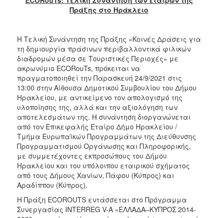
2018
Πράξης στο Ηράκλειο
2017
2016
Η Τελική Συνάντηση της Πράξης «Κοινές Δράσεις για
2015
τη δημιουργία πράσινων περιβαλλοντικά φιλικών
διαδρομών μέσα σε Τουριστικές Περιοχές» με
2013
ακρωνύμιο ECORouTs, πρόκειται να
2012
πραγματοποιηθεί την Παρασκευή 24/9/2021 στις
13:00 στην Αίθουσα Δημοτικού Συμβουλίου του Δήμου
2011
Ηρακλείου, με αντικείμενο τον απολογισμό της
2010
υλοποίησης της, αλλά και την αξιολόγηση των
αποτελεσμάτων της. Η συνάντηση διοργανώνεται
2006
από τον Επικεφαλής Εταίρο Δήμο Ηρακλείου /
Τμήμα Ευρωπαϊκών Προγραμμάτων της Διεύθυνσης
Προγραμματισμού Οργάνωσης και Πληροφορικής,
με συμμετέχοντες εκπροσώπους του Δήμου
Ηρακλείου και του υπόλοιπου εταιρικού σχήματος
Ο
ΤΟΠΟΣ
από τους Δήμους Χανίων, Πάφου (Κύπρος) και
ΜΑΣ
Αραδίππου (Κύπρος).
Η Πράξη ECOROUTS εντάσσεται στο Πρόγραμμα
ΠΟΛΙΤΙΣΜΟΣ
Συνεργασίας INTERREG V-A «ΕΛΛΑΔΑ–ΚΥΠΡΟΣ 2014-