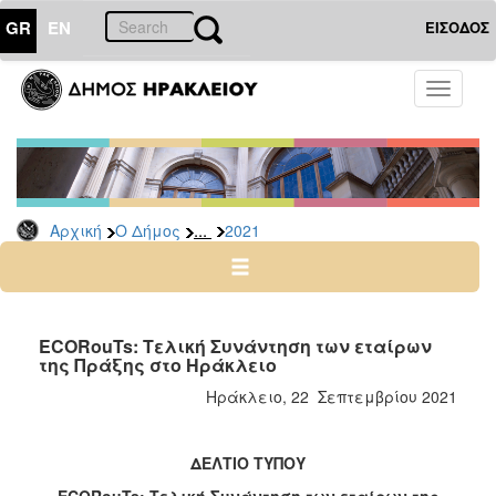
GR
EN
ΕΙΣΟΔΟΣ
Ο
Toggle
ΔΗΜΟΣ
navigati
Δελτία
Τύπου
Αρχείο
...
Αρχική
Ο Δήμος
2021
2026
2025
2024
2023
ECORouTs: Τελική Συνάντηση των εταίρων
της Πράξης στο Ηράκλειο
2022
Ηράκλειο, 22 Σεπτεμβρίου 2021
2021
2020
ΔΕΛΤΙΟ ΤΥΠΟΥ
2019
ECORouTs
: Τελική Συνάντηση των εταίρων της