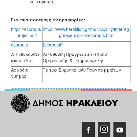
μεταφορές.
Για περισσότερες πληροφορίες:
https://ecorouts-
https://www.heraklion.gr/municipality/interreg-
project.eu/
greece-cyprus/ecorouts.html
ecorouts
EcoroutsP
Διευθύνουσα
Διεύθυνση Προγραμματισμού
υπηρεσία:
Οργάνωσης & Πληροφορικής
Αρμόδιο
Τμήμα Ευρωπαϊκών Προγραμμάτων
τμήμα: