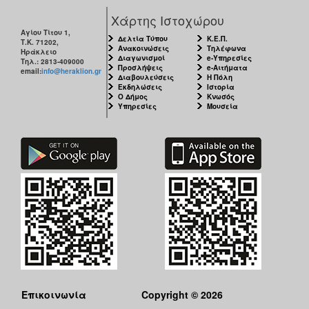
Χάρτης Ιστοχώρου
Αγίου Τίτου 1,
Δελτία Τύπου
Κ.Ε.Π.
Τ.Κ. 71202,
Ανακοινώσεις
Τηλέφωνα
Ηράκλειο
Διαγωνισμοί
e-Υπηρεσίες
Τηλ.: 2813-409000
Προσλήψεις
e-Αιτήματα
email:
info@heraklion.gr
Διαβουλεύσεις
Η Πόλη
Εκδηλώσεις
Ιστορία
Ο Δήμος
Κνωσός
Υπηρεσίες
Μουσεία
Επικοινωνία
Copyright © 2026