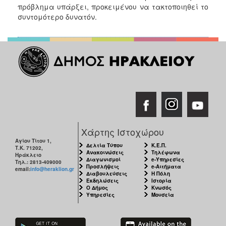
2018
πρόβλημα υπάρξει, προκειμένου να τακτοποιηθεί το
2017
συντομότερο δυνατόν.
2016
2015
2013
2012
2011
2010
2006
Χάρτης Ιστοχώρου
Αγίου Τίτου 1,
Δελτία Τύπου
Κ.Ε.Π.
Τ.Κ. 71202,
Ανακοινώσεις
Τηλέφωνα
Ηράκλειο
Διαγωνισμοί
e-Υπηρεσίες
Τηλ.: 2813-409000
Προσλήψεις
e-Αιτήματα
email:
info@heraklion.gr
Ο
Διαβουλεύσεις
Η Πόλη
ΤΟΠΟΣ
Εκδηλώσεις
Ιστορία
ΜΑΣ
Ο Δήμος
Κνωσός
Υπηρεσίες
Μουσεία
ΠΟΛΙΤΙΣΜΟΣ