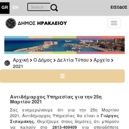
GR
EN
ΕΙΣΟΔΟΣ
Ο
Toggle
ΔΗΜΟΣ
navigati
Δελτία
Τύπου
Αρχείο
Αρχική
Ο Δήμος
Δελτία Τύπου
Αρχείο
2026
2021
2025
2024
2023
2022
Αντιδήμαρχος Υπηρεσίας για την 25η
Μαρτίου 2021
2021
Σας ενημερώνουμε ότι για την 25η Μαρτίου
2020
2021, Αντιδήμαρχος Υπηρεσίας θα είναι ο
Γιώργος
2019
Σισαμάκης.
Θυμίζουμε στους δημότες ότι μπορούν
να καλούν στο
2813-409409
για οποιοδήποτε