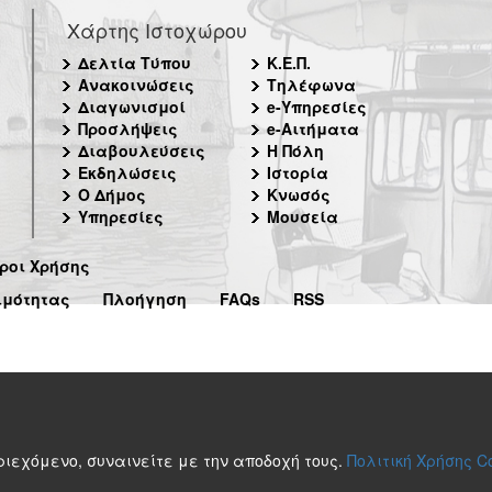
Χάρτης Ιστοχώρου
Δελτία Τύπου
Κ.Ε.Π.
Ανακοινώσεις
Τηλέφωνα
Διαγωνισμοί
e-Υπηρεσίες
Προσλήψεις
e-Αιτήματα
Διαβουλεύσεις
Η Πόλη
Εκδηλώσεις
Ιστορία
Ο Δήμος
Κνωσός
Υπηρεσίες
Μουσεία
ροι Χρήσης
ιμότητας
Πλοήγηση
FAQs
RSS
περιεχόμενο, συναινείτε με την αποδοχή τους.
Πολιτική Χρήσης C