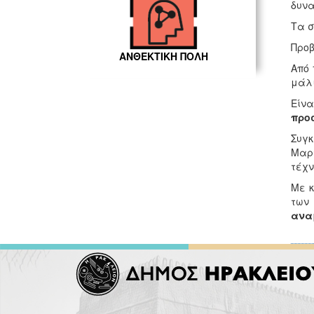
δυνα
Τα σ
Προ
ΑΝΘΕΚΤΙΚΗ ΠΟΛΗ
Από 
μάλι
Είνα
προ
Συγκ
Μαρ
τέχν
Με κ
των
αναμ