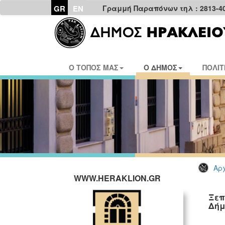
GR
EN
Γραμμή Παραπόνων τηλ : 2813-4
Ο ΤΟΠΟΣ ΜΑΣ
Ο ΔΗΜΟΣ
ΠΟΛΙΤ
Αρχ
WWW.HERAKLION.GR
Ξεπ
Δήμ