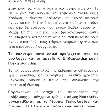
Αντωνίου Μπετεινάκη.
Στην ενότητα «Τα στρατιωτικά νεκροταφεία» (Το
Συμμαχικό, στη Σούδα και το Γερμανικό, στο Μάλεμε
Χανίων), εκτίθενται στέφανοι που κατά καιρούς
έχουν κατατεθεί από σημαίνοντα πρόσωπα καθώς
και από βετεράνους που είχαν λάβει μέρος στη
Μάχη. Επίσης, αφιερώματα (φωτογραφίες, άνθη,
σημειώματα και προσωπικά είδη) που κατά καιρούς
έχουν αποτεθεί στους τάφους νεκρών στρατιωτών,
από απογόνους ή συγγενείς.
Το πολύτιμο αυτό υλικό προέρχεται από τις
συλλογές και τα αρχεία Κ. Ε. Μαμαλάκη και Ι.
Πρεκατσουνάκη.
Το πληροφοριακό υλικό της έκθεσης αποδίδεται σε
τρείς γλώσσες. Δημιουργήθηκε μουσικό ηχοτοπίο,
μοναδικό, ακουστικό υλικό που συνοδεύει την
επετειακή έκθεση.
Παράλληλα με στόχο την παρουσίαση της
εκδήλωσης με σύγχρονο τρόπο,
ο Δήμος Ηρακλείου
συνεργάζεται με το Ίδρυμα Τεχνολογίας και
Έρευνας (Ι.Τ.Ε.)
για καινοτόμες εφαρμογές όπως: