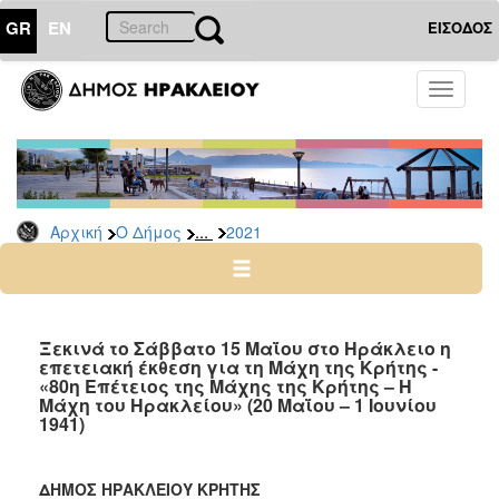
GR
EN
ΕΙΣΟΔΟΣ
Ο
Toggle
ΔΗΜΟΣ
navigati
Δελτία
Τύπου
Αρχείο
...
Αρχική
Ο Δήμος
2021
2026
2025
2024
2023
Ξεκινά το Σάββατο 15 Μαΐου στο Ηράκλειο η
επετειακή έκθεση για τη Μάχη της Κρήτης -
2022
«80η Επέτειος της Μάχης της Κρήτης – Η
2021
Μάχη του Ηρακλείου» (20 Μαΐου – 1 Ιουνίου
1941)
2020
2019
ΔΗΜΟΣ ΗΡΑΚΛΕΙΟΥ ΚΡΗΤΗΣ