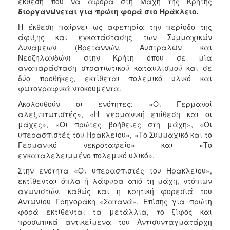
έκθεση που να αφορά στη Μάχη της Κρήτης
διοργανώνεται για πρώτη φορά στο Ηράκλειο.
Η έκθεση παίρνει ως αφετηρία την περίοδο της
άφιξης και εγκατάστασης των Συμμαχικών
Δυνάμεων (Βρεταννών, Αυστραλών και
Νεοζηλανδών) στην Κρήτη όπου σε μία
αναπαράσταση στρατιωτικού καταυλισμού και σε
δύο προθήκες, εκτίθεται πολεμικό υλικό και
φωτογραφικά ντοκουμέντα.
Ακολουθούν οι ενότητες: «Οι Γερμανοί
αλεξιπτωτιστές», «Η γερμανική επίθεση και οι
μάχες», «Οι πρώτες βοήθειες στη μάχη», «Οι
υπερασπιστές του Ηρακλείου», «Το Συμμαχικό και το
Γερμανικό νεκροταφείο» και «Το
εγκαταλελειμμένο πολεμικό υλικό».
Στην ενότητα «Οι υπερασπιστές του Ηρακλείου»,
εκτίθενται όπλα ή λάφυρα από τη μάχη, ντόπιων
αγωνιστών, καθώς και η κρητική φορεσιά του
Αντωνίου Γρηγοράκη «Σατανά». Επίσης για πρώτη
φορά εκτίθενται τα μετάλλια, το ξίφος και
προσωπικά αντικείμενα του Αντισυνταγματάρχη