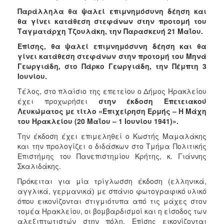
Παράλληλα θα ψαλεί επιμνημόσυνη δέηση και
θα γίνει κατάθεση στεφάνων στην προτομή του
Ταγματάρχη Τζουλάκη, την Παρασκευή 21 Μαΐου.
Επίσης, θα ψαλεί επιμνημόσυνη δέηση και θα
γίνει κατάθεση στεφάνων στην προτομή του Μηνά
Γεωργιάδη, στο Πάρκο Γεωργιάδη, την Πέμπτη 3
Ιουνίου.
Τέλος, στο πλαίσιο της επετείου ο Δήμος Ηρακλείου
έχει προχωρήσει
στην έκδοση Επετειακού
Λευκώματος με τίτλο «Επιχείρηση Ερμής – Η Μάχη
του Ηρακλείου (20 Μαΐου – 1 Ιουνίου 1941)».
Την έκδοση έχει επιμεληθεί ο Κωστής Μαμαλάκης
και την προλογίζει ο διδάσκων στο Τμήμα Πολιτικής
Επιστήμης του Πανεπιστημίου Κρήτης, κ. Γιάννης
Σκαλιδάκης.
Πρόκειται για μία τρίγλωσση έκδοση (ελληνικά,
αγγλικά, γερμανικά) με σπάνιο φωτογραφικό υλικό
όπου εικονίζονται στιγμιότυπα από τις μάχες στον
τομέα Ηρακλείου, οι βομβαρδισμοί και η είσοδος των
αλεξιπτωτιστών στην πόλη. Επίσης εικονίζονται