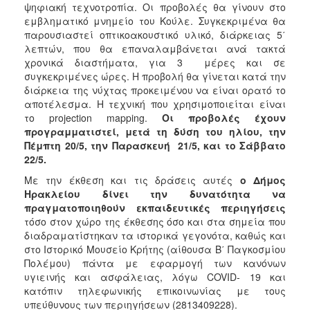
ψηφιακή τεχνοτροπία. Οι προβολές θα γίνουν στο
εμβληματικό μνημείο του Κούλε. Συγκεκριμένα θα
παρουσιαστεί οπτικοακουστικό υλικό, διάρκειας 5΄
λεπτών, που θα επαναλαμβάνεται ανά τακτά
χρονικά διαστήματα, για 3 μέρες και σε
συγκεκριμένες ώρες. Η προβολή θα γίνεται κατά την
διάρκεια της νύχτας προκειμένου να είναι ορατό το
αποτέλεσμα. Η τεχνική που χρησιμοποιείται είναι
το projection mapping.
Οι προβολές έχουν
προγραμματιστεί, μετά τη δύση του ηλίου, την
Πέμπτη 20/5, την Παρασκευή 21/5, και το Σάββατο
22/5.
Με την έκθεση και τις δράσεις αυτές
ο Δήμος
Ηρακλείου δίνει την δυνατότητα να
πραγματοποιηθούν εκπαιδευτικές περιηγήσεις
τόσο στον χώρο της έκθεσης όσο και στα σημεία που
διαδραματίστηκαν τα ιστορικά γεγονότα, καθώς και
στο Ιστορικό Μουσείο Κρήτης (αίθουσα Β΄ Παγκοσμίου
Πολέμου) πάντα με εφαρμογή των κανόνων
υγιεινής και ασφάλειας, λόγω COVID- 19 και
κατόπιν τηλεφωνικής επικοινωνίας με τους
υπεύθυνους των περιηγήσεων (2813409228).