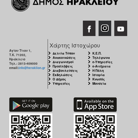
Χάρτης Ιστοχώρου
Αγίου Τίτου 1,
Δελτία Τύπου
Κ.Ε.Π.
Τ.Κ. 71202,
Ανακοινώσεις
Τηλέφωνα
Ηράκλειο
Διαγωνισμοί
e-Υπηρεσίες
Τηλ.: 2813-409000
Προσλήψεις
e-Αιτήματα
email:
info@heraklion.gr
Διαβουλεύσεις
Η Πόλη
Εκδηλώσεις
Ιστορία
Ο Δήμος
Κνωσός
Υπηρεσίες
Μουσεία