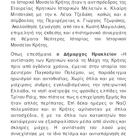
το Ιστορικό Μουσείο Κρήτης ήταν η αντιπρόεδρος της
Εταιρείας Κρητικών Ιστορικών Μελετών κ. Κλαίρη
Μιτσοτάκη με την κ. Λένα Τζεδάκη καθώς και ο
σύμβουλος της Περιφέρειας κ. Γιώργος Τζωράκης.
Ακολούθησε ξενάγηση από τον κ. Κωστή Μαμαλάκη,
επιμελητή της έκθεσης και επιστημονικό συνεργάτη
σε θέματα Νεότερης Ιστορίας του Ιστορικού
Μουσείου Κρήτης.
Όπως επεσήμανε
ο Δήμαρχος Ηρακλείου
«Η
αντίσταση των Κρητικών κατά τη Μάχη της Κρήτης
πριν από ογδόντα χρόνια, έμεινε στην ιστορία του
Δευτέρου Παγκοσμίου Πολέμου, ως παράδειγμα
ηρωισμού και αυτοθυσίας. Χωρίς όπλα και με τους
μάχιμους άνδρες εγκλωβισμένους την ηπειρωτική
Ελλάδα, το νησί ανέτρεψε τις φρούδες ελπίδες του
Τρίτου Ράιχ, που πίστευε πως η επιχείρηση Ερμής θα
ήταν απλός περίπατος. Επί δέκα ημέρες οι Ναζί
πολεμούσαν και οι Κρήτες αμύνονταν με όπλα
αυτοσχέδια, ή με τα όπλα των κατακτητών που
κατάφεραν να εξασφαλίσουν μέσα από άνισες και
σκληρές μάχες. Η αντίσταση του λαού μας
συνεχίστηκε με το ίδιο πείσμα και αυταπάρνηση σε