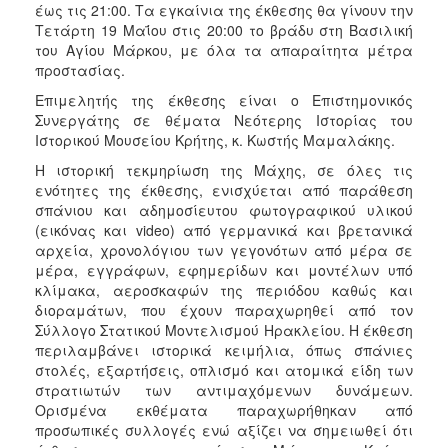
έως τις 21:00. Τα εγκαίνια της έκθεσης θα γίνουν την
Τετάρτη 19 Μαΐου στις 20:00 το βράδυ στη Βασιλική
του Αγίου Μάρκου, με όλα τα απαραίτητα μέτρα
προστασίας.
Επιμελητής της έκθεσης είναι ο Επιστημονικός
Συνεργάτης σε θέματα Νεότερης Ιστορίας του
Ιστορικού Μουσείου Κρήτης, κ. Κωστής Μαμαλάκης.
Η ιστορική τεκμηρίωση της Μάχης, σε όλες τις
ενότητες της έκθεσης, ενισχύεται από παράθεση
σπάνιου και αδημοσίευτου φωτογραφικού υλικού
(εικόνας και video) από γερμανικά και βρετανικά
αρχεία, χρονολόγιου των γεγονότων από μέρα σε
μέρα, εγγράφων, εφημερίδων και μοντέλων υπό
κλίμακα, αεροσκαφών της περιόδου καθώς και
διοραμάτων, που έχουν παραχωρηθεί από τον
Σύλλογο Στατικού Μοντελισμού Ηρακλείου. Η έκθεση
περιλαμβάνει ιστορικά κειμήλια, όπως σπάνιες
στολές, εξαρτήσεις, οπλισμό και ατομικά είδη των
στρατιωτών των αντιμαχόμενων δυνάμεων.
Ορισμένα εκθέματα παραχωρήθηκαν από
προσωπικές συλλογές ενώ αξίζει να σημειωθεί ότι