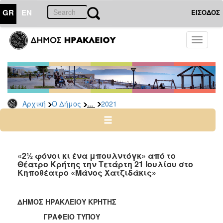
GR
EN
ΕΙΣΟΔΟΣ
Ο
Toggle
ΔΗΜΟΣ
navigati
Δελτία
Τύπου
Αρχείο
...
Αρχική
Ο Δήμος
2021
2026
2025
2024
2023
«2½ φόνοι κι ένα μπουλντόγκ» από το
Θέατρο Κρήτης την Τετάρτη 21 Ιουλίου στο
2022
Κηποθέατρο «Μάνος Χατζιδάκις»
2021
2020
ΔΗΜΟΣ ΗΡΑΚΛΕΙΟΥ ΚΡΗΤΗΣ
2019
ΓΡΑΦΕΙΟ ΤΥΠΟΥ