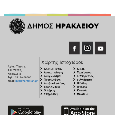
Χάρτης Ιστοχώρου
Αγίου Τίτου 1,
Δελτία Τύπου
Κ.Ε.Π.
Τ.Κ. 71202,
Ανακοινώσεις
Τηλέφωνα
Ηράκλειο
Διαγωνισμοί
e-Υπηρεσίες
Τηλ.: 2813-409000
Προσλήψεις
e-Αιτήματα
email:
info@heraklion.gr
Διαβουλεύσεις
Η Πόλη
Εκδηλώσεις
Ιστορία
Ο Δήμος
Κνωσός
Υπηρεσίες
Μουσεία