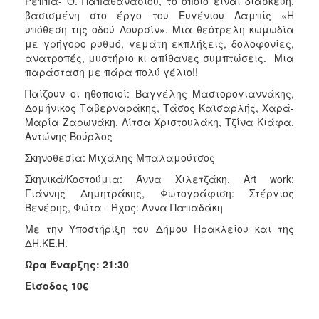
Ρέππα- Θ. Παπαθανασίου, το οποίο είναι διασκευή,
βασισμένη στο έργο του Ευγένιου Λαμπίς «Η
υπόθεση της οδού Λουρσίν». Μια θεότρελη κωμωδία
με γρήγορο ρυθμό, γεμάτη εκπλήξεις, δολοφονίες,
ανατροπές, μυστήριο κι απίθανες συμπτώσεις. Μια
παράσταση με πάρα πολύ γέλιο!!
Παίζουν οι ηθοποιοί: Βαγγέλης Μαστορογιαννάκης,
Δομήνικος Ταβερναράκης, Τάσος Καϊσαρλής, Χαρά-
Μαρία Ζαρωνάκη, Λίτσα Χριστουλάκη, Τζίνα Κιάφα,
Αντώνης Βούρλος
Σκηνοθεσία: Μιχάλης Μπαλαμούτσος
Σκηνικά/Κοστούμια: Άννα Χιλετζάκη, Art work:
Γιάννης Δημητράκης, Φωτογράφιση: Στέργιος
Βενέρης, Φώτα - Ήχος: Άννα Παπαδάκη
Με την Υποστήριξη του Δήμου Ηρακλείου και της
ΔΗ.ΚΕ.Η.
Ώρα Έναρξης: 21:30
Είσοδος 10€