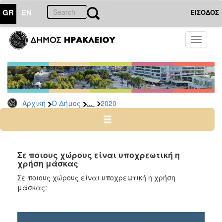
GR
EN
ΕΙΣΟΔΟΣ
Ο
Toggle
ΔΗΜΟΣ
navigati
Δελτία
Τύπου
Αρχείο
...
Αρχική
Ο Δήμος
2020
2026
2025
2024
2023
Σε ποιους χώρους είναι υποχρεωτική η
χρήση μάσκας
2022
Σε ποιους χώρους είναι υποχρεωτική η χρήση
2021
μάσκας:
2020
2019