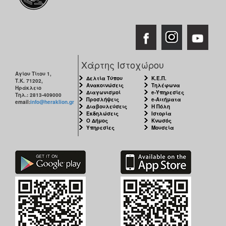
ΑΝΘΕΚΤΙΚΗ
ΠΟΛΗ
Χάρτης Ιστοχώρου
Αγίου Τίτου 1,
Δελτία Τύπου
Κ.Ε.Π.
Τ.Κ. 71202,
Ανακοινώσεις
Τηλέφωνα
Ηράκλειο
Διαγωνισμοί
e-Υπηρεσίες
Τηλ.: 2813-409000
Προσλήψεις
e-Αιτήματα
email:
info@heraklion.gr
Διαβουλεύσεις
Η Πόλη
Εκδηλώσεις
Ιστορία
Ο Δήμος
Κνωσός
Υπηρεσίες
Μουσεία