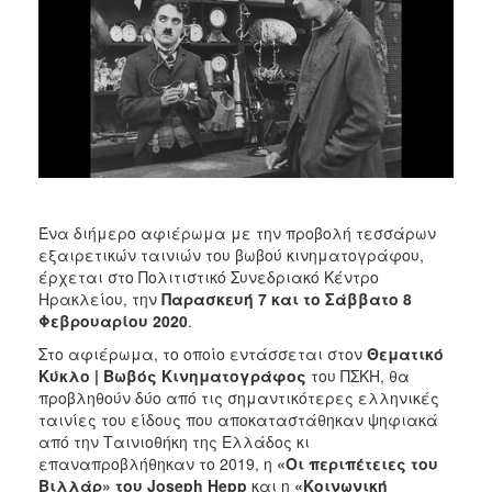
2018
2017
2016
2015
2013
2012
2011
2010
Ένα διήμερο αφιέρωμα με την προβολή τεσσάρων
εξαιρετικών ταινιών του βωβού κινηματογράφου,
2006
έρχεται στο Πολιτιστικό Συνεδριακό Κέντρο
Ηρακλείου, την
Παρασκευή 7 και το Σάββατο 8
Φεβρουαρίου 2020
.
Στο αφιέρωμα, το οποίο εντάσσεται στον
Θεματικό
Ο
Κύκλο | Βωβός Κινηματογράφος
του ΠΣΚΗ, θα
ΤΟΠΟΣ
προβληθούν δύο από τις σημαντικότερες ελληνικές
ΜΑΣ
ταινίες του είδους που αποκαταστάθηκαν ψηφιακά
από την Ταινιοθήκη της Ελλάδος κι
ΠΟΛΙΤΙΣΜΟΣ
επαναπροβλήθηκαν το 2019, η
«Οι περιπέτειες του
Βιλλάρ» του Joseph Hepp
και η
«Κοινωνική