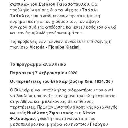
ΑΝΘΕΚΤΙΚΗ
σαπίλα» του Στέλιου Τατασόπουλου
. Θα
ΠΟΛΗ
προβληθούν επίσης δυο ταινίες του
Τσάρλι
Τσάπλιν
, που αναδεικνύουν την αστείρευτη
ευρηματικότητα του χιούμορ του, τον άψογο
συγχρονισμό της απόδοσης και εκτέλεσής του αλλά
και τον θεμελιώδη ανθρωπισμό του.
Τις προβολές των ταινιών, συνοδεύει επί σκηνής η
πιανίστα
Victoria
-
Fjoralba
Kiazimi
.
Το πρόγραμμα αναλυτικά
Παρασκευή 7 Φεβρουαρίου 2020
Οι περιπέτειες του Βιλλάρ
(Ζόζεφ Χεπ, 1924, 26')
Ο Βιλλάρ είναι υπάλληλος σιδερωτήριου που αντί
να δουλεύει, περνάει τον χρόνο του φλερτάροντας
στην Αθήνα και μπλέκοντας σε απίθανες
περιπέτειες. Πρωταγωνιστούν ο κρητικής καταγωγής
κωμικός
Νικόλαος Σφακιανός
κι η
Νίτσα
Φιλοσόφου
, γνωστή πρωταγωνίστρια του
μεσοπολέμου και μητέρα του ηθοποιού
Γιώργου