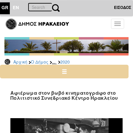
GR
EN
ΕΙΣΟΔΟΣ
Ο
Toggle
ΔΗΜΟΣ
navigati
Δελτία
Τύπου
Αρχείο
...
Αρχική
Ο Δήμος
2020
2026
2025
2024
2023
Αφιέρωμα στον βωβό κινηματογράφο στο
Πολιτιστικό Συνεδριακό Κέντρο Ηρακλείου
2022
2021
2020
2019