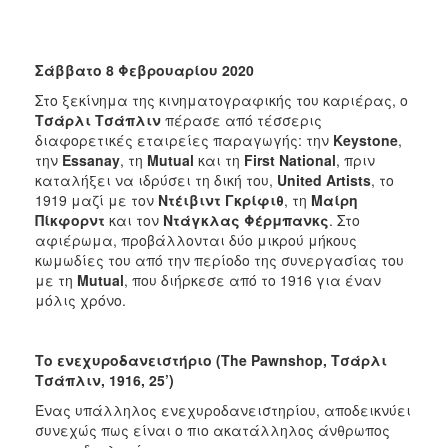
Σάββατο 8 Φεβρουαρίου 2020
Στο ξεκίνημα της κινηματογραφικής του καριέρας, ο
Τσάρλι Τσάπλιν
πέρασε από τέσσερις
διαφορετικές εταιρείες παραγωγής: την
Keystone
,
την
Essanay
, τη
Mutual
και τη
First
National
, πριν
καταλήξει να ιδρύσει τη δική του,
United
Artists
, το
1919 μαζί με τον
Ντέιβιντ Γκρίφιθ
, τη
Μαίρη
Πίκφορντ
και τον
Ντάγκλας Φέρμπανκς
. Στο
αφιέρωμα, προβάλλονται δύο μικρού μήκους
κωμωδίες του από την περίοδο της συνεργασίας του
με τη
Mutual
, που διήρκεσε από το 1916 για έναν
μόλις χρόνο.
Το ενεχυροδανειστήριο (
The
Pawnshop
, Τσάρλι
Τσάπλιν, 1916, 25’)
Ένας υπάλληλος ενεχυροδανειστηρίου, αποδεικνύει
συνεχώς πως είναι ο πιο ακατάλληλος άνθρωπος