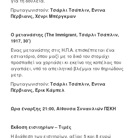
για τη δουλειά.
Πρωταγωνιστούν:
Τσάρλι Τσάπλιν, Έντνα
Πέρβιανς, Χένρι Μπέργκμαν
Ο μετανάστης (
The
Immigrant
, Τσάρλι Τσάπλιν,
1917, 30’)
Ένας μετανάστης στις Η.Π.Α. επισκέπτεται ένα
εστιατόριο, όπου μαζί με το δικό του στομάχι
προσπαθεί να χορτάσει κι εκείνο της κοπέλας που
αγαπάει, υπό το απειλητικό βλέμμα του θηριώδους
μετρ.
Πρωταγωνιστούν:
Τσάρλι Τσάπλιν, Έντνα
Πέρβιανς, Έρικ Κάμπελ
Ώρα έναρξης 21:00, Αίθουσα Συναυλιών ΠΣΚΗ
Έκδοση εισιτηρίων – Τιμές
Η διάθεση των εισιτηρίων, αξίας 5 και 8 ευρώ