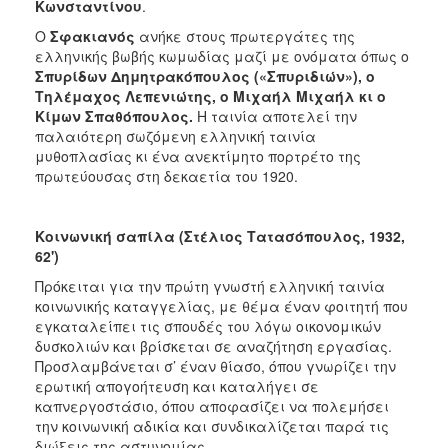
Κωνσταντίνου
.
Ο
Σφακιανός
ανήκε στους πρωτεργάτες της
ελληνικής βωβής κωμωδίας μαζί με ονόματα όπως ο
Σπυρίδων Δημητρακόπουλος («Σπυριδιών»), ο
Τηλέμαχος Λεπενιώτης, ο Μιχαήλ Μιχαήλ κι ο
Κίμων Σπαθόπουλος.
H ταινία αποτελεί την
παλαιότερη σωζόμενη ελληνική ταινία
μυθοπλασίας κι ένα ανεκτίμητο πορτρέτο της
πρωτεύουσας στη δεκαετία του 1920.
Κοινωνική σαπίλα (Στέλιος Τατασόπουλος,
1932,
62')
Πρόκειται για την πρώτη γνωστή ελληνική ταινία
κοινωνικής καταγγελίας, με θέμα έναν φοιτητή που
εγκαταλείπει τις σπουδές του λόγω οικονομικών
δυσκολιών και βρίσκεται σε αναζήτηση εργασίας.
Προσλαμβάνεται σ’ έναν θίασο, όπου γνωρίζει την
ερωτική απογοήτευση και καταλήγει σε
καπνεργοστάσιο, όπου αποφασίζει να πολεμήσει
την κοινωνική αδικία και συνδικαλίζεται παρά τις
διώξεις της αστυνομίας.