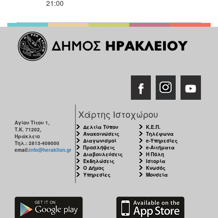
21:00
Χάρτης Ιστοχώρου
Αγίου Τίτου 1,
Δελτία Τύπου
Κ.Ε.Π.
Τ.Κ. 71202,
Ανακοινώσεις
Τηλέφωνα
Ηράκλειο
Διαγωνισμοί
e-Υπηρεσίες
Τηλ.: 2813-409000
Προσλήψεις
e-Αιτήματα
email:
info@heraklion.gr
Διαβουλεύσεις
Η Πόλη
Εκδηλώσεις
Ιστορία
Ο Δήμος
Κνωσός
Υπηρεσίες
Μουσεία