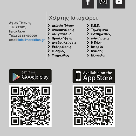
ΑΝΘΕΚΤΙΚΗ
ΠΟΛΗ
Χάρτης Ιστοχώρου
Αγίου Τίτου 1,
Δελτία Τύπου
Κ.Ε.Π.
Τ.Κ. 71202,
Ανακοινώσεις
Τηλέφωνα
Ηράκλειο
Διαγωνισμοί
e-Υπηρεσίες
Τηλ.: 2813-409000
Προσλήψεις
e-Αιτήματα
email:
info@heraklion.gr
Διαβουλεύσεις
Η Πόλη
Εκδηλώσεις
Ιστορία
Ο Δήμος
Κνωσός
Υπηρεσίες
Μουσεία