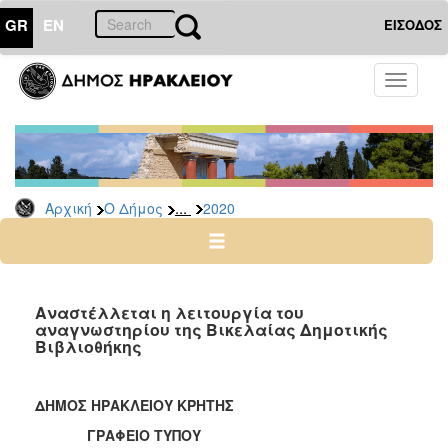
GR
EN
ΕΙΣΟΔΟΣ
Ο
Toggle
ΔΗΜΟΣ
navigati
Δελτία
Τύπου
Αρχείο
...
Αρχική
Ο Δήμος
2020
2026
2025
2024
2023
Αναστέλλεται η λειτουργία του
αναγνωστηρίου της Βικελαίας Δημοτικής
2022
Βιβλιοθήκης
2021
2020
ΔΗΜΟΣ ΗΡΑΚΛΕΙΟΥ ΚΡΗΤΗΣ
2019
ΓΡΑΦΕΙΟ ΤΥΠΟΥ