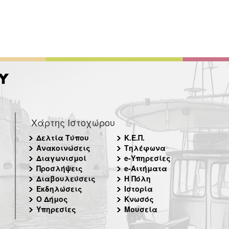
Χάρτης Ιστοχώρου
Δελτία Τύπου
Κ.Ε.Π.
Ανακοινώσεις
Τηλέφωνα
Διαγωνισμοί
e-Υπηρεσίες
Προσλήψεις
e-Αιτήματα
Διαβουλεύσεις
Η Πόλη
Εκδηλώσεις
Ιστορία
Ο Δήμος
Κνωσός
Υπηρεσίες
Μουσεία