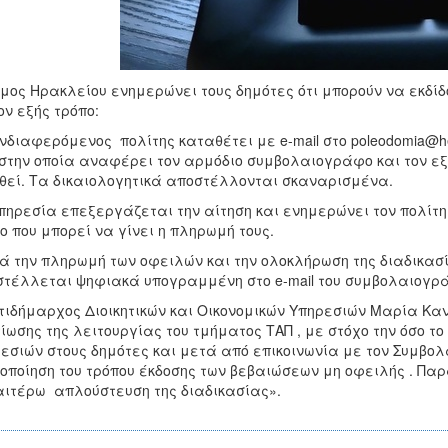
μος Ηρακλείου ενημερώνει τους δημότες ότι μπορούν να εκδί
ον εξής τρόπο:
διαφερόμενος πολίτης καταθέτει με e-mail στο poleodomia@her
στην οποία αναφέρει τον αρμόδιο συμβολαιογράφο και τον εξ
θεί. Τα δικαιολογητικά αποστέλλονται σκαναρισμένα.
ηρεσία επεξεργάζεται την αίτηση και ενημερώνει τον πολίτη 
ο που μπορεί να γίνει η πληρωμή τους.
 την πληρωμή των οφειλών και την ολοκλήρωση της διαδικασί
τέλλεται ψηφιακά υπογραμμένη στο e-mail του συμβολαιογρ
τιδήμαρχος Διοικητικών και Οικονομικών Υπηρεσιών Μαρία Κα
ίωσης της λειτουργίας του τμήματος ΤΑΠ , με στόχο την όσο τ
εσιών στους δημότες και μετά από επικοινωνία με τον Συμβο
οποίηση του τρόπου έκδοσης των βεβαιώσεων μη οφειλής . Πα
ιτέρω απλούστευση της διαδικασίας».