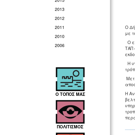
2015
2013
2012
Ο Δή
2011
με τ
2010
Ο εν
2006
ΤΑΠ 
εκδο
Η υπ
τρόπ
Μετά
αποσ
Η Αν
Ο ΤΟΠΟΣ ΜΑΣ
βελτ
υπηρ
τροπ
περα
ΠΟΛΙΤΙΣΜΟΣ