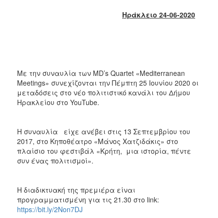
2018
Ηράκλειο 24-06-2020
2017
2016
2015
2013
Με την συναυλία των MD’s Quartet «Mediterranean
2012
Meetings» συνεχίζονται την Πέμπτη 25 Ιουνίου 2020 οι
2011
μεταδόσεις στο νέο πολιτιστικό κανάλι του Δήμου
Ηρακλείου στο YouTube.
2010
2006
H συναυλία είχε ανέβει στις 13 Σεπτεμβρίου του
2017, στο Κηποθέατρο «Μάνος Χατζιδάκις» στο
πλαίσιο του φεστιβάλ «Κρήτη, μια ιστορία, πέντε
συν ένας πολιτισμοί».
Ο
ΤΟΠΟΣ
ΜΑΣ
Η διαδικτυακή της πρεμιέρα είναι
προγραμματισμένη για τις 21.30 στο link:
ΠΟΛΙΤΙΣΜΟΣ
https://bit.ly/2Non7DJ