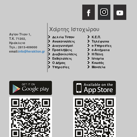
Χάρτης Ιστοχώρου
Αγίου Τίτου 1,
Δελτία Τύπου
Κ.Ε.Π.
Τ.Κ. 71202,
Ανακοινώσεις
Τηλέφωνα
Ηράκλειο
Διαγωνισμοί
e-Υπηρεσίες
Τηλ.: 2813-409000
Προσλήψεις
e-Αιτήματα
email:
info@heraklion.gr
Διαβουλεύσεις
Η Πόλη
Εκδηλώσεις
Ιστορία
Ο Δήμος
Κνωσός
Υπηρεσίες
Μουσεία