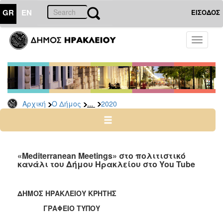
GR
EN
ΕΙΣΟΔΟΣ
Ο
Toggle
ΔΗΜΟΣ
navigati
Δελτία
Τύπου
Αρχείο
...
Αρχική
Ο Δήμος
2020
2026
2025
2024
2023
«Mediterranean Meetings» στο πολιτιστικό
κανάλι του Δήμου Ηρακλείου στο You Tube
2022
2021
ΔΗΜΟΣ ΗΡΑΚΛΕΙΟΥ ΚΡΗΤΗΣ
2020
ΓΡΑΦΕΙΟ ΤΥΠΟΥ
2019