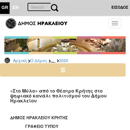
GR
EN
ΕΙΣΟΔΟΣ
Ο
Toggle
ΔΗΜΟΣ
navigati
Δελτία
Τύπου
Αρχείο
...
Αρχική
Ο Δήμος
2020
2026
2025
2024
2023
«Στο Μύλο» από το Θέατρο Κρήτης στο
ψηφιακό κανάλι πολιτισμού του Δήμου
2022
Ηρακλείου
2021
2020
ΔΗΜΟΣ ΗΡΑΚΛΕΙΟΥ ΚΡΗΤΗΣ
2019
ΓΡΑΦΕΙΟ ΤΥΠΟΥ