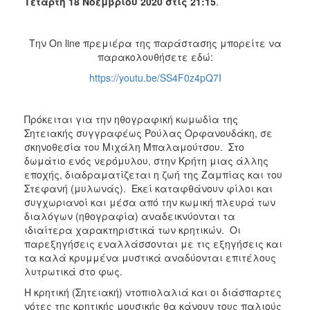
Τετάρτη 18 Νοεμβρίου 2020 στις 21:15
.
ΑΝΘΕΚΤΙΚΗ
ΠΟΛΗ
Την On line πρεμιέρα της παράστασης μπορείτε να
παρακολουθήσετε εδώ:
https://youtu.be/SS4F0z4pQ7I
Πρόκειται για την ηθογραφική κωμωδία της
Σητειακής συγγραφέως Ρούλας Ορφανουδάκη, σε
σκηνοθεσία του Μιχάλη Μπαλαμούτσου. Στο
δωμάτιο ενός νερόμυλου, στην Κρήτη μιας άλλης
εποχής, διαδραματίζεται η ζωή της Ζαμπίας και του
Στεφανή (μυλωνάς). Εκεί καταφθάνουν φίλοι και
συγχωριανοί και μέσα από την κωμική πλευρά των
διαλόγων (ηθογραφία) αναδεικνύονται τα
ιδιαίτερα χαρακτηριστικά των κρητικών. Οι
παρεξηγήσεις εναλλάσσονται με τις εξηγήσεις και
τα καλά κρυμμένα μυστικά αναδύονται επιτέλους
λυτρωτικά στο φως.
Η κρητική (Σητειακή) ντοπιολαλιά και οι διάσπαρτες
νότες της κρητικής μουσικής θα κάνουν τους παλιούς