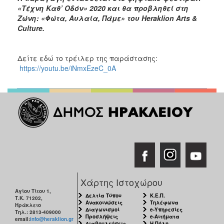
«Τέχνη Καθ’ Οδόν» 2020 και θα προβληθεί στη
Ζώνη: «Φώτα, Αυλαία, Πάμε» του
Heraklion
Arts
&
Culture
.
Δείτε εδώ το τρέιλερ της παράστασης:
https://youtu.be/iNmxEzeC_0A
Χάρτης Ιστοχώρου
Αγίου Τίτου 1,
Δελτία Τύπου
Κ.Ε.Π.
Τ.Κ. 71202,
Ανακοινώσεις
Τηλέφωνα
Ηράκλειο
Διαγωνισμοί
e-Υπηρεσίες
Τηλ.: 2813-409000
Προσλήψεις
e-Αιτήματα
email:
info@heraklion.gr
Διαβουλεύσεις
Η Πόλη