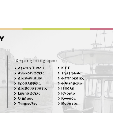
Χάρτης Ιστοχώρου
Δελτία Τύπου
Κ.Ε.Π.
Ανακοινώσεις
Τηλέφωνα
Διαγωνισμοί
e-Υπηρεσίες
Προσλήψεις
e-Αιτήματα
Διαβουλεύσεις
Η Πόλη
Εκδηλώσεις
Ιστορία
Ο Δήμος
Κνωσός
Υπηρεσίες
Μουσεία