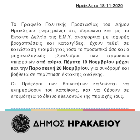
2018
Ηράκλειο 18-11-2020
2017
2016
Το Γραφείο Πολιτικής Προστασίας του Δήμου
2015
Ηρακλείου ενημερώνει ότι, σύμφωνα και με το
Έκτακτο Δελτίο της Ε.Μ.Υ. αναφορικά με ισχυρές
2013
βροχοπτώσεις και καταιγίδες, έχουν τεθεί σε
2012
κατάσταση ετοιμότητας τόσο το προσωπικό όσο και ο
μηχανολογικός εξοπλισμός των αρμοδίων
2011
υπηρεσιών
από αύριο, Πέμπτη 19 Νοεμβρίου μέχρι
2010
και την Παρασκευή 20 Νοεμβρίου,
για συνδρομή και
βοήθεια σε περίπτωση έκτακτης ανάγκης.
2006
Οι Πρόεδροι των Κοινοτήτων καλούνται να
ενημερώσουν του κατοίκους, και να θέσουν σε
ετοιμότητα το δίκτυο εθελοντών της περιοχής τους.
Ο
ΤΟΠΟΣ
ΜΑΣ
ΠΟΛΙΤΙΣΜΟΣ