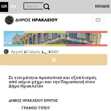
GR
EN
ΕΙΣΟΔΟΣ
Ο
Toggle
ΔΗΜΟΣ
navigati
Δελτία
Τύπου
Αρχείο
...
Αρχική
Ο Δήμος
2020
2026
2025
2024
2023
Σε ετοιμότητα προσωπικό και εξοπλισμός
από αύριο μέχρι και την Παρασκευή στον
2022
Δήμο Ηρακλείου
2021
2020
ΔΗΜΟΣ ΗΡΑΚΛΕΙΟΥ ΚΡΗΤΗΣ
2019
ΓΡΑΦΕΙΟ ΤΥΠΟΥ