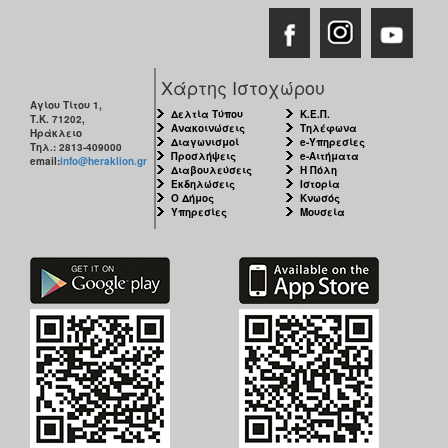
ΑΝΘΕΚΤΙΚΗ
ΠΟΛΗ
Χάρτης Ιστοχώρου
Αγίου Τίτου 1,
Δελτία Τύπου
Κ.Ε.Π.
Τ.Κ. 71202,
Ανακοινώσεις
Τηλέφωνα
Ηράκλειο
Διαγωνισμοί
e-Υπηρεσίες
Τηλ.: 2813-409000
Προσλήψεις
e-Αιτήματα
email:
info@heraklion.gr
Διαβουλεύσεις
Η Πόλη
Εκδηλώσεις
Ιστορία
Ο Δήμος
Κνωσός
Υπηρεσίες
Μουσεία